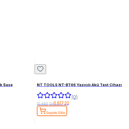
ak Şase
NT TOOLS NT-BT46 Yazıcılı Akü Test Cihazı
(0)
6.817,20
10.488,00
Sepete Ekle