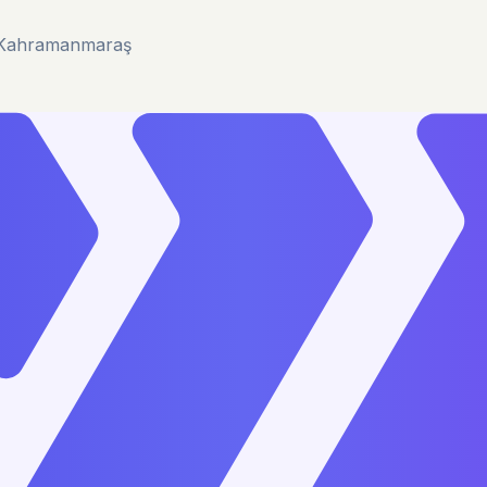
u/Kahramanmaraş