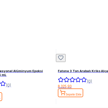
fesyonel Alüminyum Epoksi
Fatone 3 Ton Arabalı Kriko Alç
5 mL
(0)
(0)
8.325,93
Sepete Ekle
e