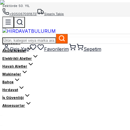
Sektörde 50. YIL
+905067091872
|
Sipariş Takip
El Aletleri
Giriş Yap
Favorilerim
Sepetim
Akülü Aletler
Elektrikli Aletler
Havalı Aletler
Makineler
Bahçe
Hırdavat
İş Güvenliği
Aksesuarlar