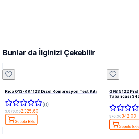
Bunlar da İlginizi Çekebilir
Rico 013-KK1123 Dizel Kompresyon Test Kiti
GFB 5122 Pro
Tabancası 34
(0)
2.325,60
3.876,00
342,00
570,00
Sepete Ekle
Sepete Ekl