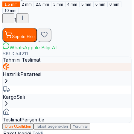
1.5 mm
2 mm
2.5 mm
3 mm
4 mm
5 mm
6 mm
8 mm
10 mm
1
Sepete Ekle
WhatsApp ile Bilgi Al
SKU:
54211
Tahmini Teslimat
Hazırlık
Pazartesi
Kargo
Salı
Teslimat
Perşembe
Ürün Özellikleri
Taksit Seçenekleri
Yorumlar
Paket İçeriği
Tekli