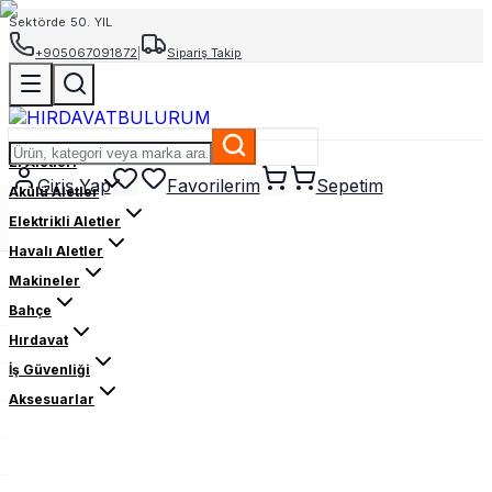
Sektörde 50. YIL
+905067091872
|
Sipariş Takip
El Aletleri
Giriş Yap
Favorilerim
Sepetim
Akülü Aletler
Elektrikli Aletler
Havalı Aletler
Makineler
Bahçe
Hırdavat
İş Güvenliği
Aksesuarlar