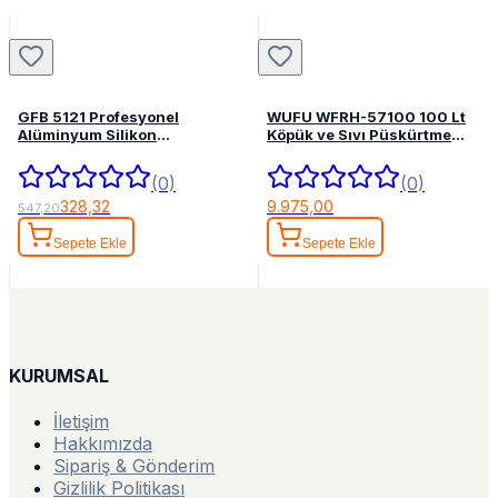
GFB 5121 Profesyonel
WUFU WFRH-57100 100 Lt
Alüminyum Silikon
Köpük ve Sıvı Püskürtme
Tabancası
Tankı
(0)
(0)
328,32
9.975,00
547,20
Sepete Ekle
Sepete Ekle
KURUMSAL
İletişim
Hakkımızda
Sipariş & Gönderim
Gizlilik Politikası