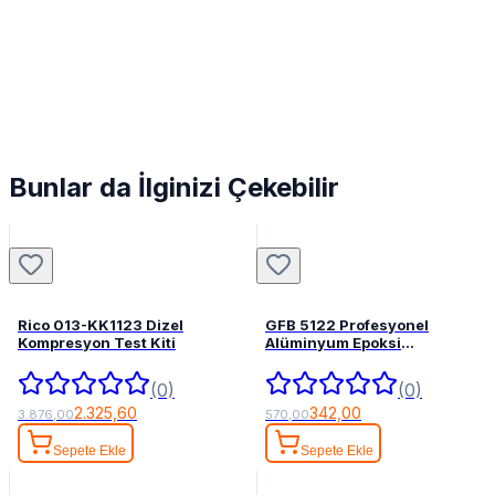
Bunlar da İlginizi Çekebilir
Rico 013-KK1123 Dizel
GFB 5122 Profesyonel
Kompresyon Test Kiti
Alüminyum Epoksi
Tabancası 345 mL
(0)
(0)
2.325,60
342,00
3.876,00
570,00
Sepete Ekle
Sepete Ekle