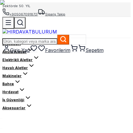
Sektörde 50. YIL
+905067091872
|
Sipariş Takip
El Aletleri
Giriş Yap
Favorilerim
Sepetim
Akülü Aletler
Elektrikli Aletler
Havalı Aletler
Makineler
Bahçe
Hırdavat
İş Güvenliği
Aksesuarlar