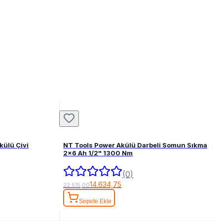
ülü Çivi
NT Tools Power Akülü Darbeli Somun Sıkma
2x6 Ah 1/2" 1300 Nm
(0)
14.634,75
22.515,00
Sepete Ekle