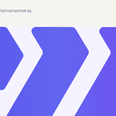
u/Kahramanmaraş