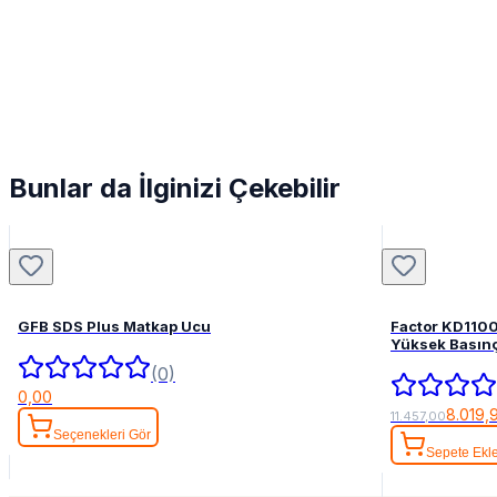
Bunlar da İlginizi Çekebilir
GFB SDS Plus Matkap Ucu
Factor KD110
Yüksek Basınç
(0)
0,00
8.019,
11.457,00
Seçenekleri Gör
Sepete Ekl