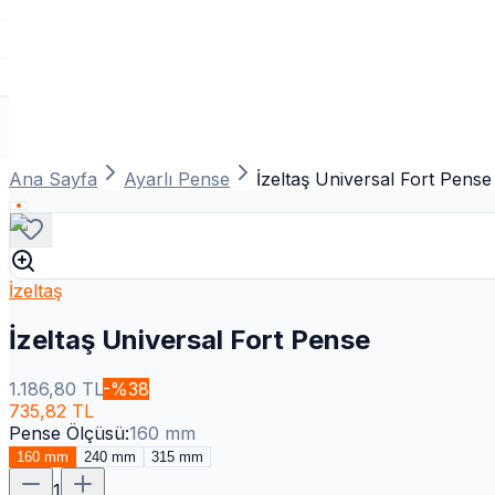
Ana Sayfa
Ayarlı Pense
İzeltaş Universal Fort Pense
İzeltaş
İzeltaş Universal Fort Pense
1.186,80
TL
-%
38
735,82
TL
Pense Ölçüsü
:
160 mm
160 mm
240 mm
315 mm
1