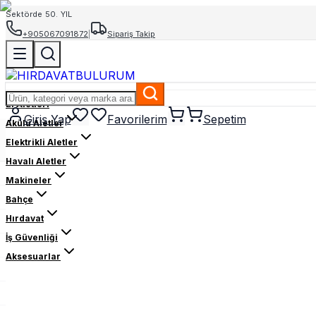
Sektörde 50. YIL
+905067091872
|
Sipariş Takip
El Aletleri
Giriş Yap
Favorilerim
Sepetim
Akülü Aletler
Elektrikli Aletler
Havalı Aletler
Makineler
Bahçe
Hırdavat
İş Güvenliği
Aksesuarlar