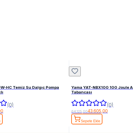
0W-HC Temiz Su Dalgıç Pompa
Yama YAT-NBX100 100 Joule Ak
lı
Tabancası
(0)
(0)
90
43.605,00
64.125,00
e
Sepete Ekle