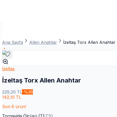
Ana Sayfa
Allen Anahtar
İzeltaş Torx Allen Anahtar
İzeltaş
İzeltaş Torx Allen Anahtar
229,20
TL
-%
38
142,10
TL
Son
6
ürün!
Tornavida Ölçüsü (T)
:
T10