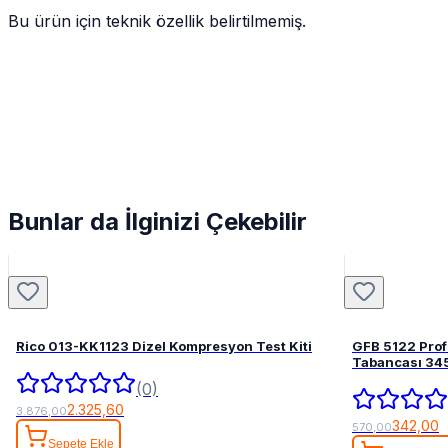
Bu ürün için teknik özellik belirtilmemiş.
Bunlar da İlginizi Çekebilir
Rico 013-KK1123 Dizel Kompresyon Test Kiti
GFB 5122 Pro
Tabancası 34
(0)
2.325,60
3.876,00
342,00
570,00
Sepete Ekle