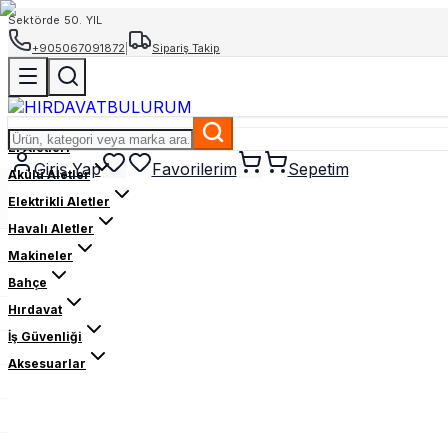
Sektörde 50. YIL
+905067091872
|
Sipariş Takip
El Aletleri
Giriş Yap
Favorilerim
Sepetim
Akülü Aletler
Elektrikli Aletler
Havalı Aletler
Makineler
Bahçe
Hırdavat
İş Güvenliği
Aksesuarlar