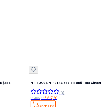
ak Şase
NT TOOLS NT-BT46 Yazıcılı Akü Test Cihazı
(0)
6.817,20
10.488,00
Sepete Ekle