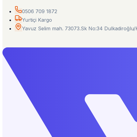
0506 709 1872
Yurtiçi Kargo
Yavuz Selim mah. 73073.Sk No:34 Dulkadiroğl