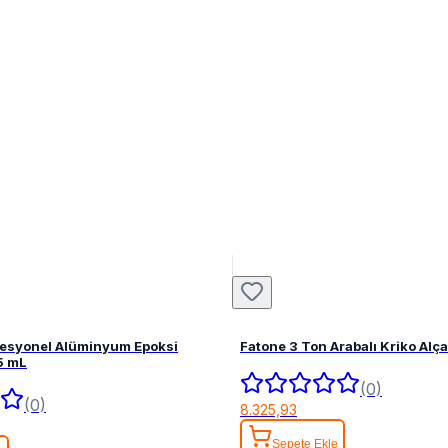
fesyonel Alüminyum Epoksi
Fatone 3 Ton Arabalı Kriko Alç
5 mL
(0)
(0)
8.325,93
Sepete Ekle