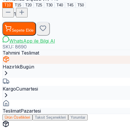
T10
T15
T20
T25
T30
T40
T45
T50
1
Sepete Ekle
WhatsApp ile Bilgi Al
SKU:
8690
Tahmini Teslimat
Hazırlık
Bugün
Kargo
Cumartesi
Teslimat
Pazartesi
Ürün Özellikleri
Taksit Seçenekleri
Yorumlar