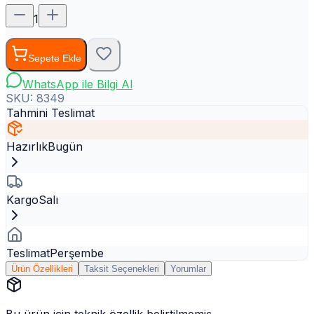
1
Sepete Ekle
WhatsApp ile Bilgi Al
SKU:
8349
Tahmini Teslimat
Hazırlık
Bugün
Kargo
Salı
Teslimat
Perşembe
Ürün Özellikleri
Taksit Seçenekleri
Yorumlar
Bu ürün için teknik özellik belirtilmemiş.