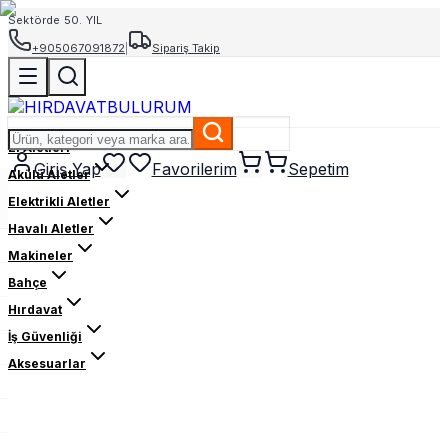
Sektörde 50. YIL
+905067091872
|
Sipariş Takip
El Aletleri
Giriş Yap
Favorilerim
Sepetim
Akülü Aletler
Elektrikli Aletler
Havalı Aletler
Makineler
Bahçe
Hırdavat
İş Güvenliği
Aksesuarlar