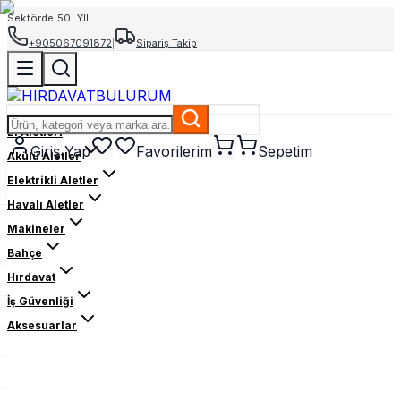
Sektörde 50. YIL
+905067091872
|
Sipariş Takip
El Aletleri
Giriş Yap
Favorilerim
Sepetim
Akülü Aletler
Elektrikli Aletler
Havalı Aletler
Makineler
Bahçe
Hırdavat
İş Güvenliği
Aksesuarlar