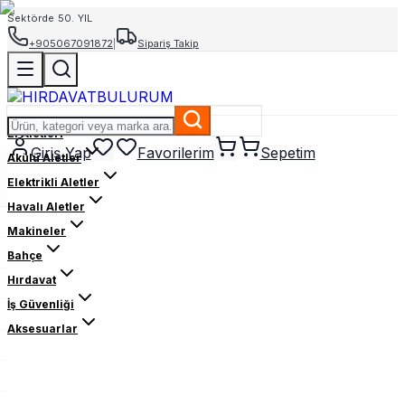
Sektörde 50. YIL
+905067091872
|
Sipariş Takip
El Aletleri
Giriş Yap
Favorilerim
Sepetim
Akülü Aletler
Elektrikli Aletler
Havalı Aletler
Makineler
Bahçe
Hırdavat
İş Güvenliği
Aksesuarlar