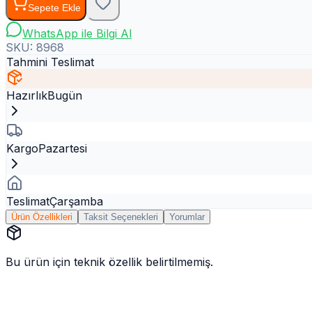
Sepete Ekle
WhatsApp ile Bilgi Al
SKU:
8968
Tahmini Teslimat
Hazırlık
Bugün
Kargo
Pazartesi
Teslimat
Çarşamba
Ürün Özellikleri
Taksit Seçenekleri
Yorumlar
Bu ürün için teknik özellik belirtilmemiş.