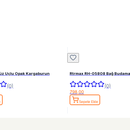
Düz Uçlu Opak Kargaburun
Rtrmax RH-05808 Bağ Budama
(0)
(0)
798,00
e
Sepete Ekle