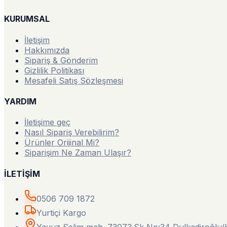
KURUMSAL
İletişim
Hakkımızda
Sipariş & Gönderim
Gizlilik Politikası
Mesafeli Satış Sözleşmesi
YARDIM
İletişime geç
Nasıl Sipariş Verebilirim?
Ürünler Orijinal Mi?
Siparişim Ne Zaman Ulaşır?
İLETİŞİM
0506 709 1872
Yurtiçi Kargo
Yavuz Selim mah. 73073.Sk No:34 Dulkadiroğl