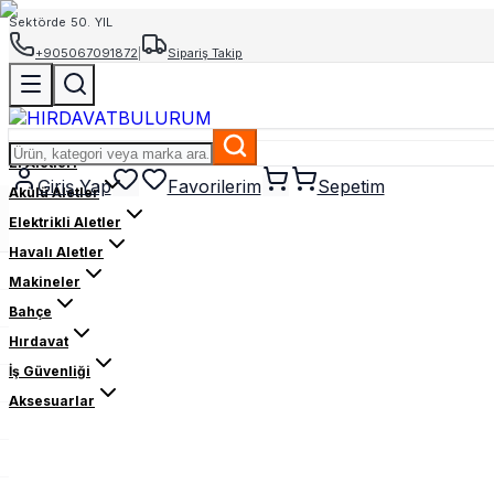
Sektörde 50. YIL
+905067091872
|
Sipariş Takip
El Aletleri
Giriş Yap
Favorilerim
Sepetim
Akülü Aletler
Elektrikli Aletler
Havalı Aletler
Makineler
Bahçe
Hırdavat
İş Güvenliği
Aksesuarlar