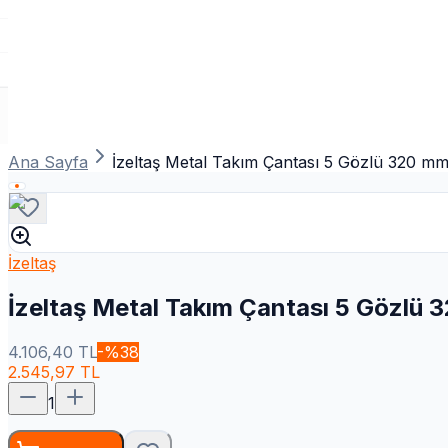
Ana Sayfa
İzeltaş Metal Takım Çantası 5 Gözlü 320 m
İzeltaş
İzeltaş Metal Takım Çantası 5 Gözlü
4.106,40
TL
-%
38
2.545,97
TL
1