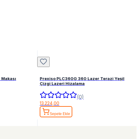
 Makası
Prexiso PLC360G 360 Lazer Terazi Yeşil
Çizgi Lazeri Hizalama
(0)
13.224,00
Sepete Ekle