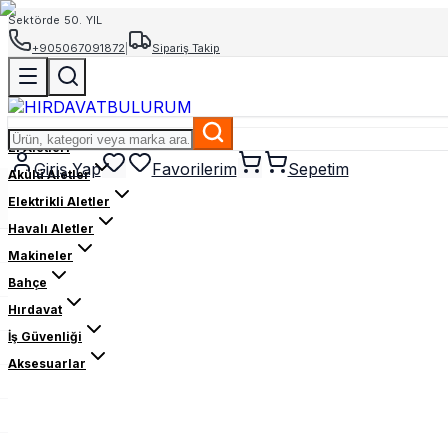
Sektörde 50. YIL
+905067091872
|
Sipariş Takip
El Aletleri
Giriş Yap
Favorilerim
Sepetim
Akülü Aletler
Elektrikli Aletler
Havalı Aletler
Makineler
Bahçe
Hırdavat
İş Güvenliği
Aksesuarlar