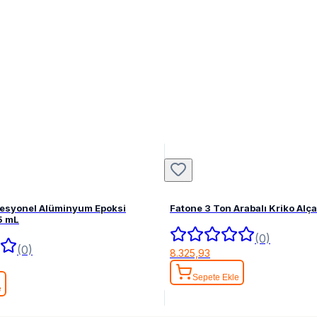
fesyonel Alüminyum Epoksi
Fatone 3 Ton Arabalı Kriko Alç
5 mL
(0)
(0)
8.325,93
Sepete Ekle
e