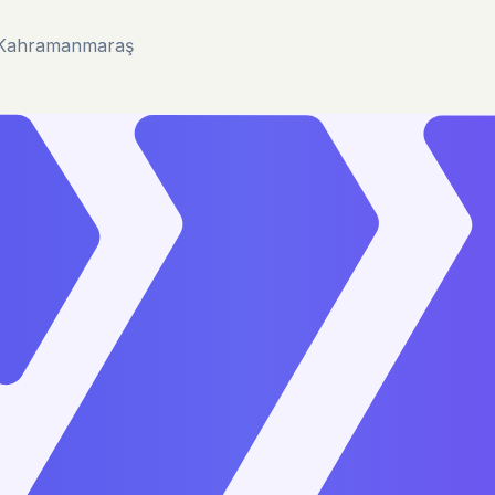
u/Kahramanmaraş