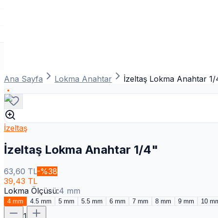
Ana Sayfa
Lokma Anahtar
İzeltaş Lokma Anahtar 1/
İzeltaş
İzeltaş Lokma Anahtar 1/4"
63,60
TL
-%
38
39,43
TL
Lokma Ölçüsü
:
4 mm
4 mm
4.5 mm
5 mm
5.5 mm
6 mm
7 mm
8 mm
9 mm
10 m
1