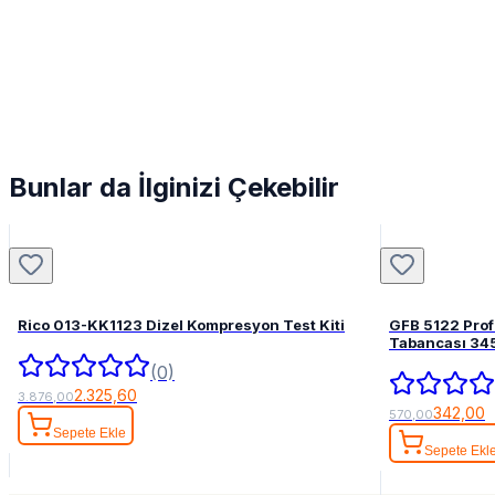
Bunlar da İlginizi Çekebilir
Rico 013-KK1123 Dizel Kompresyon Test Kiti
GFB 5122 Pro
Tabancası 34
(0)
2.325,60
3.876,00
342,00
570,00
Sepete Ekle
Sepete Ekl