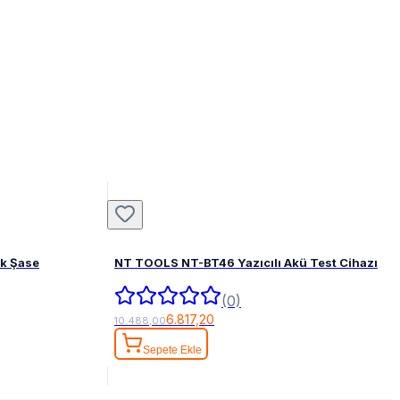
ak Şase
NT TOOLS NT-BT46 Yazıcılı Akü Test Cihazı
(0)
6.817,20
10.488,00
Sepete Ekle