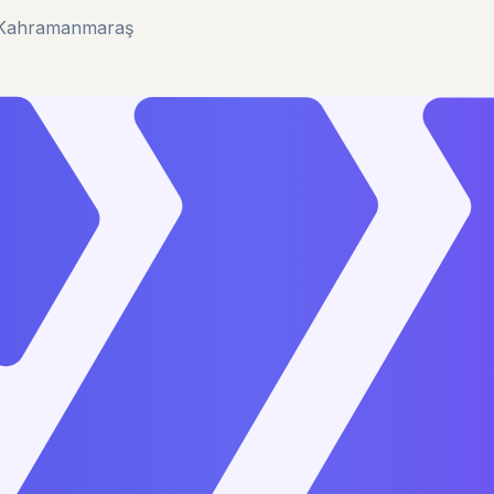
u/Kahramanmaraş