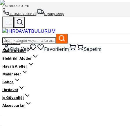
Sektörde 50. YIL
+905067091872
|
Sipariş Takip
El Aletleri
Giriş Yap
Favorilerim
Sepetim
Akülü Aletler
Elektrikli Aletler
Havalı Aletler
Makineler
Bahçe
Hırdavat
İş Güvenliği
Aksesuarlar