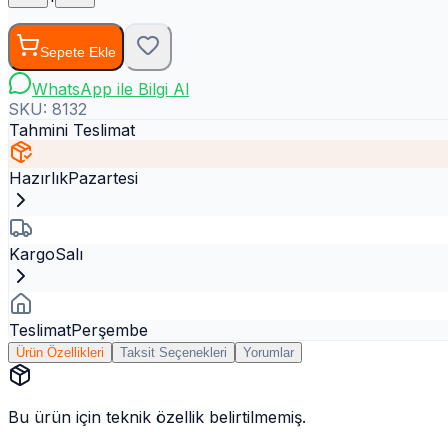
Sepete Ekle
WhatsApp ile Bilgi Al
SKU:
8132
Tahmini Teslimat
Hazırlık
Pazartesi
Kargo
Salı
Teslimat
Perşembe
Ürün Özellikleri
Taksit Seçenekleri
Yorumlar
Bu ürün için teknik özellik belirtilmemiş.