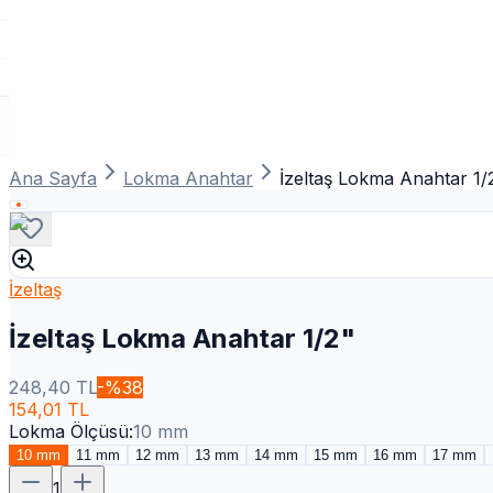
Ana Sayfa
Lokma Anahtar
İzeltaş Lokma Anahtar 1/
İzeltaş
İzeltaş Lokma Anahtar 1/2"
248,40
TL
-%
38
154,01
TL
Lokma Ölçüsü
:
10 mm
10 mm
11 mm
12 mm
13 mm
14 mm
15 mm
16 mm
17 mm
1