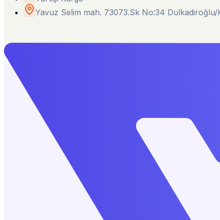
Yavuz Selim mah. 73073.Sk No:34 Dulkadiroğl