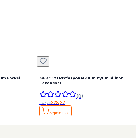
um Epoksi
GFB 5121 Profesyonel Alüminyum Silikon
Tabancası
(0)
328,32
547,20
Sepete Ekle