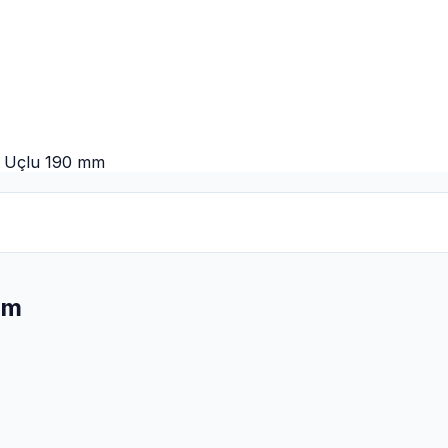
üz Uçlu 190 mm
mm