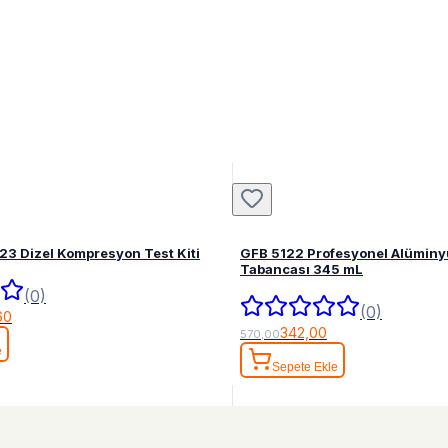
23 Dizel Kompresyon Test Kiti
GFB 5122 Profesyonel Alüminy
Tabancası 345 mL
(0)
(0)
60
342,00
570,00
e
Sepete Ekle