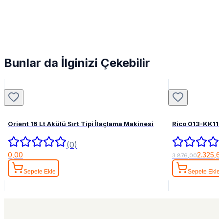
Bunlar da İlginizi Çekebilir
Orient 16 Lt Akülü Sırt Tipi İlaçlama Makinesi
Rico 013-KK11
(0)
0,00
2.325,
3.876,00
Sepete Ekle
Sepete Ekl