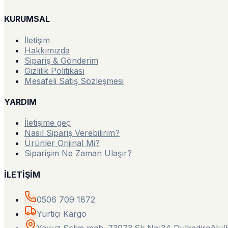
KURUMSAL
İletişim
Hakkımızda
Sipariş & Gönderim
Gizlilik Politikası
Mesafeli Satış Sözleşmesi
YARDIM
İletişime geç
Nasıl Sipariş Verebilirim?
Ürünler Orijinal Mi?
Siparişim Ne Zaman Ulaşır?
İLETİŞİM
0506 709 1872
Yurtiçi Kargo
Yavuz Selim mah. 73073.Sk No:34 Dulkadiroğl