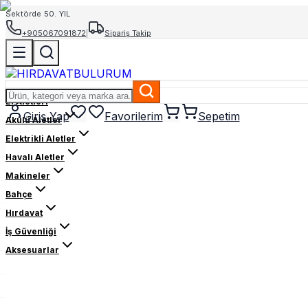
Sektörde 50. YIL
+905067091872
|
Sipariş Takip
El Aletleri
Giriş Yap
Favorilerim
Sepetim
Akülü Aletler
Elektrikli Aletler
Havalı Aletler
Makineler
Bahçe
Hırdavat
İş Güvenliği
Aksesuarlar