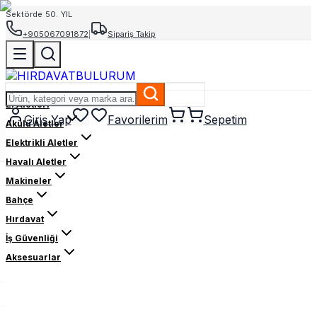
Sektörde 50. YIL
+905067091872
|
Sipariş Takip
El Aletleri
Giriş Yap
Favorilerim
Sepetim
Akülü Aletler
Elektrikli Aletler
Havalı Aletler
Makineler
Bahçe
Hırdavat
İş Güvenliği
Aksesuarlar