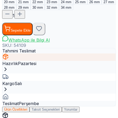
20 mm
21 mm
22 mm
23 mm
24 mm
25 mm
26 mm
27 mm
28 mm
29 mm
30 mm
32 mm
34 mm
1
Sepete Ekle
WhatsApp ile Bilgi Al
SKU:
54109
Tahmini Teslimat
Hazırlık
Pazartesi
Kargo
Salı
Teslimat
Perşembe
Ürün Özellikleri
Taksit Seçenekleri
Yorumlar