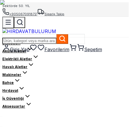
Sektörde 50. YIL
+905067091872
|
Sipariş Takip
El Aletleri
Giriş Yap
Favorilerim
Sepetim
Akülü Aletler
Elektrikli Aletler
Havalı Aletler
Makineler
Bahçe
Hırdavat
İş Güvenliği
Aksesuarlar