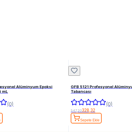
fesyonel Alüminyum Epoksi
GFB 5121 Profesyonel Alüminy
5 mL
Tabancası
(0)
(0)
328,32
547,20
e
Sepete Ekle