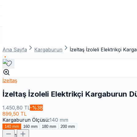
Ana Sayfa
Kargaburun
İzeltaş İzoleli Elektrikçi K
İzeltaş
İzeltaş İzoleli Elektrikçi Kargaburun 
1.450,80
TL
-%
38
899,50
TL
Kargaburun Ölçüsü
:
140 mm
140 mm
160 mm
180 mm
200 mm
1