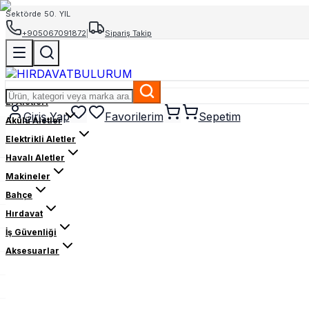
Sektörde 50. YIL
+905067091872
|
Sipariş Takip
El Aletleri
Giriş Yap
Favorilerim
Sepetim
Akülü Aletler
Elektrikli Aletler
Havalı Aletler
Makineler
Bahçe
Hırdavat
İş Güvenliği
Aksesuarlar