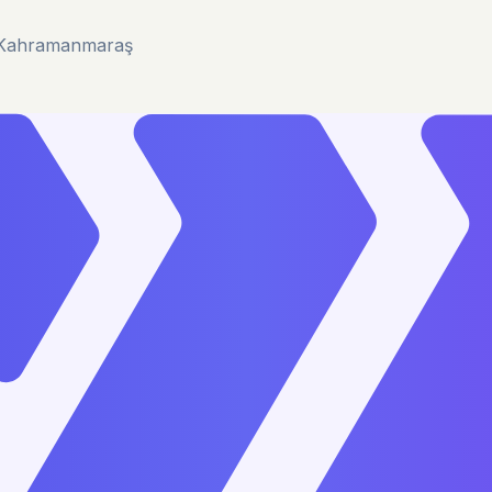
u/Kahramanmaraş