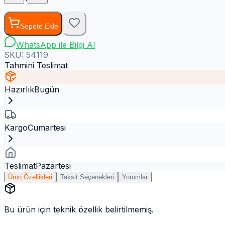
Sepete Ekle
WhatsApp ile Bilgi Al
SKU:
54119
Tahmini Teslimat
Hazırlık
Bugün
Kargo
Cumartesi
Teslimat
Pazartesi
Ürün Özellikleri
Taksit Seçenekleri
Yorumlar
Bu ürün için teknik özellik belirtilmemiş.