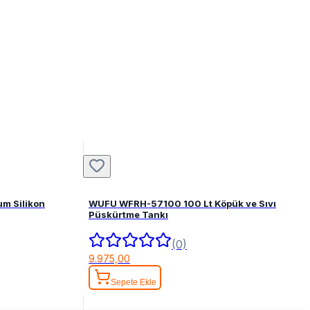
um Silikon
WUFU WFRH-57100 100 Lt Köpük ve Sıvı
Püskürtme Tankı
(0)
9.975,00
Sepete Ekle