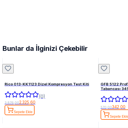
Bunlar da İlginizi Çekebilir
Rico 013-KK1123 Dizel Kompresyon Test Kiti
GFB 5122 Pro
Tabancası 34
(0)
2.325,60
3.876,00
342,00
570,00
Sepete Ekle
Sepete Ekl