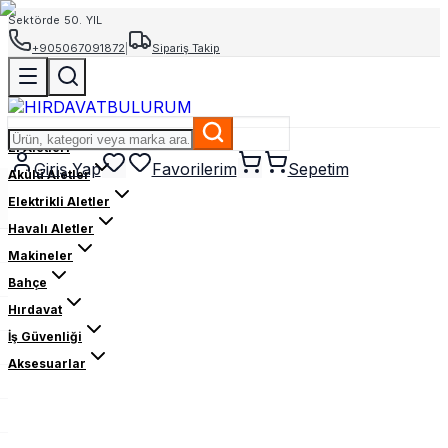
Sektörde 50. YIL
+905067091872
|
Sipariş Takip
El Aletleri
Giriş Yap
Favorilerim
Sepetim
Akülü Aletler
Elektrikli Aletler
Havalı Aletler
Makineler
Bahçe
Hırdavat
İş Güvenliği
Aksesuarlar