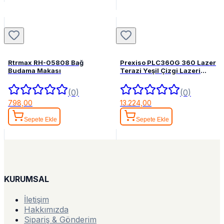
Rtrmax RH-05808 Bağ
Prexiso PLC360G 360 Lazer
Budama Makası
Terazi Yeşil Çizgi Lazeri
Hizalama
(0)
(0)
798,00
13.224,00
Sepete Ekle
Sepete Ekle
KURUMSAL
İletişim
Hakkımızda
Sipariş & Gönderim