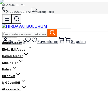
Sektörde 50. YIL
+905067091872
|
Sipariş Takip
El Aletleri
Giriş Yap
Favorilerim
Sepetim
Akülü Aletler
Elektrikli Aletler
Havalı Aletler
Makineler
Bahçe
Hırdavat
İş Güvenliği
Aksesuarlar