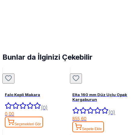
Bunlar da İlginizi Çekebilir
Falo Kepli Makara
Elta 160 mm Düz Uçlu Opak
Kargaburun
(0)
(0)
0,00
855,60
Seçenekleri Gör
Sepete Ekle