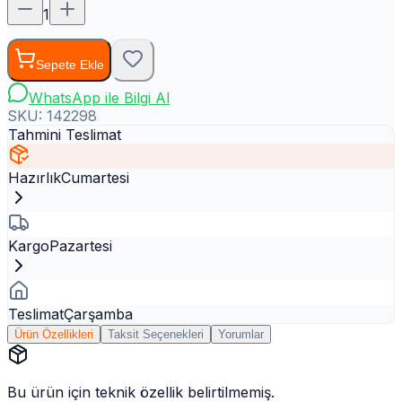
1
Sepete Ekle
WhatsApp ile Bilgi Al
SKU:
142298
Tahmini Teslimat
Hazırlık
Cumartesi
Kargo
Pazartesi
Teslimat
Çarşamba
Ürün Özellikleri
Taksit Seçenekleri
Yorumlar
Bu ürün için teknik özellik belirtilmemiş.