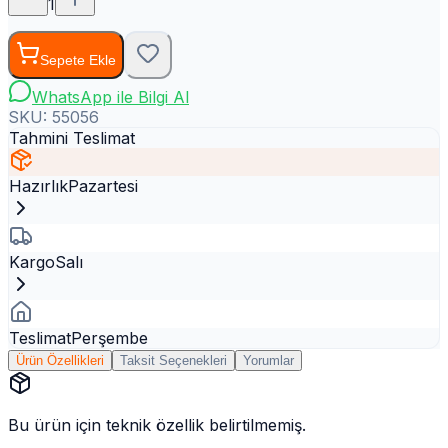
1
Sepete Ekle
WhatsApp ile Bilgi Al
SKU:
55056
Tahmini Teslimat
Hazırlık
Pazartesi
Kargo
Salı
Teslimat
Perşembe
Ürün Özellikleri
Taksit Seçenekleri
Yorumlar
Bu ürün için teknik özellik belirtilmemiş.