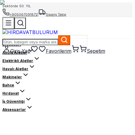
Sektörde 50. YIL
+905067091872
|
Sipariş Takip
El Aletleri
Giriş Yap
Favorilerim
Sepetim
Akülü Aletler
Elektrikli Aletler
Havalı Aletler
Makineler
Bahçe
Hırdavat
İş Güvenliği
Aksesuarlar