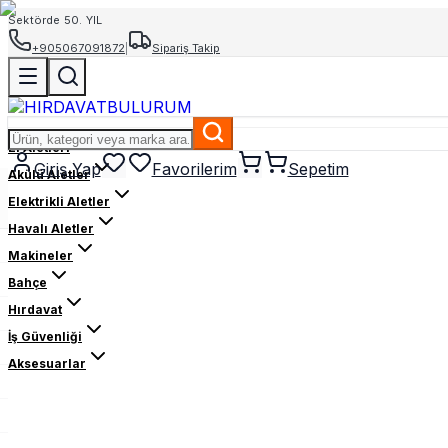
Sektörde 50. YIL
+905067091872
|
Sipariş Takip
El Aletleri
Giriş Yap
Favorilerim
Sepetim
Akülü Aletler
Elektrikli Aletler
Havalı Aletler
Makineler
Bahçe
Hırdavat
İş Güvenliği
Aksesuarlar