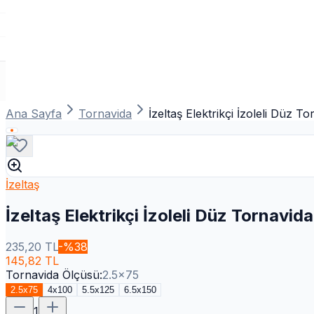
Ana Sayfa
Tornavida
İzeltaş Elektrikçi İzoleli Düz T
İzeltaş
İzeltaş Elektrikçi İzoleli Düz Tornavi
235,20
TL
-%
38
145,82
TL
Tornavida Ölçüsü
:
2.5x75
2.5x75
4x100
5.5x125
6.5x150
1