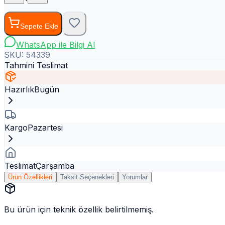
Sepete Ekle
WhatsApp ile Bilgi Al
SKU:
54339
Tahmini Teslimat
Hazırlık
Bugün
Kargo
Pazartesi
Teslimat
Çarşamba
Ürün Özellikleri
Taksit Seçenekleri
Yorumlar
Bu ürün için teknik özellik belirtilmemiş.