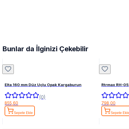
Bunlar da İlginizi Çekebilir
Elta 160 mm Düz Uçlu Opak Kargaburun
Rtrmax RH-05
(0)
855,60
798,00
Sepete Ekle
Sepete Ekl