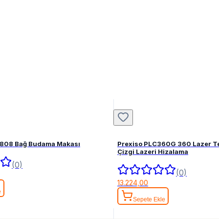
808 Bağ Budama Makası
Prexiso PLC360G 360 Lazer Te
Çizgi Lazeri Hizalama
(0)
(0)
13.224,00
e
Sepete Ekle