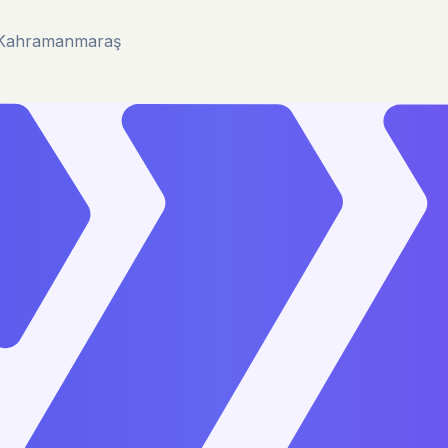
u/Kahramanmaraş