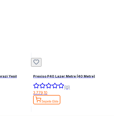
razi Yeşil
Prexiso P40 Lazer Metre (40 Metre)
(0)
3.779,10
Sepete Ekle