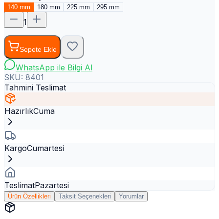
140 mm
180 mm
225 mm
295 mm
1
Sepete Ekle
WhatsApp ile Bilgi Al
SKU:
8401
Tahmini Teslimat
Hazırlık
Cuma
Kargo
Cumartesi
Teslimat
Pazartesi
Ürün Özellikleri
Taksit Seçenekleri
Yorumlar