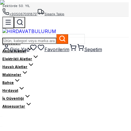
Sektörde 50. YIL
+905067091872
|
Sipariş Takip
El Aletleri
Giriş Yap
Favorilerim
Sepetim
Akülü Aletler
Elektrikli Aletler
Havalı Aletler
Makineler
Bahçe
Hırdavat
İş Güvenliği
Aksesuarlar