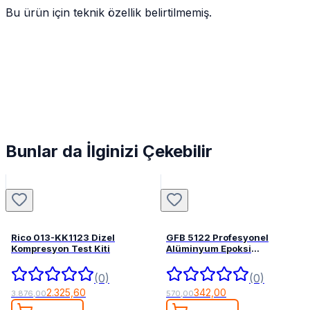
Bu ürün için teknik özellik belirtilmemiş.
Bunlar da İlginizi Çekebilir
Rico 013-KK1123 Dizel
GFB 5122 Profesyonel
Kompresyon Test Kiti
Alüminyum Epoksi
Tabancası 345 mL
(0)
(0)
2.325,60
342,00
3.876,00
570,00