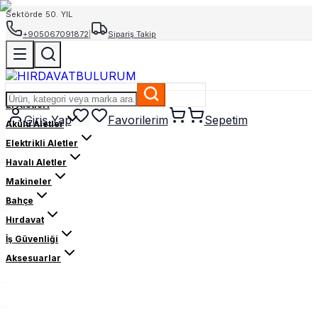
Sektörde 50. YIL
+905067091872
|
Sipariş Takip
El Aletleri
Giriş Yap
Favorilerim
Sepetim
Akülü Aletler
Elektrikli Aletler
Havalı Aletler
Makineler
Bahçe
Hırdavat
İş Güvenliği
Aksesuarlar