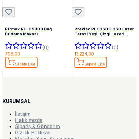
Rtrmax RH-05808 Bağ
Prexiso PLC360G 360 Lazer
Budama Makası
Terazi Yeşil Çizgi Lazeri
Hizalama
(0)
(0)
798,00
13.224,00
Sepete Ekle
Sepete Ekle
KURUMSAL
İletişim
Hakkımızda
Sipariş & Gönderim
Gizlilik Politikası
Mesafeli Satış Sözleşmesi