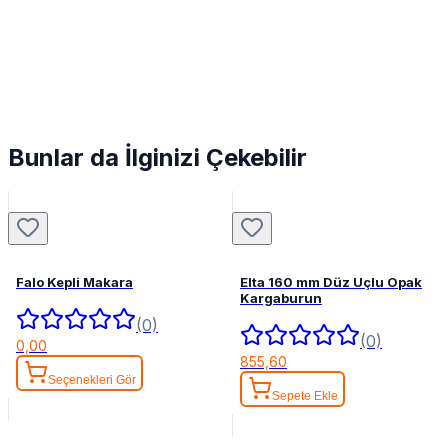
Bunlar da İlginizi Çekebilir
Falo Kepli Makara
Elta 160 mm Düz Uçlu Opak
Kargaburun
(0)
(0)
0,00
855,60
Seçenekleri Gör
Sepete Ekle