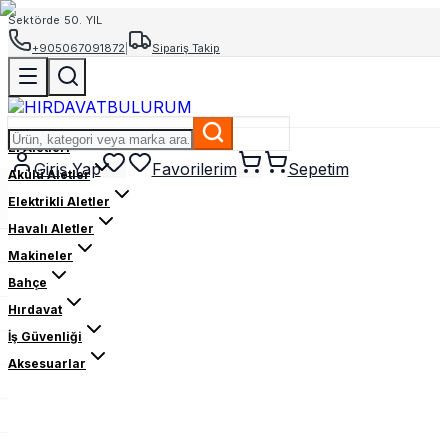
Sektörde 50. YIL
+905067091872
|
Sipariş Takip
El Aletleri
Giriş Yap
Favorilerim
Sepetim
Akülü Aletler
Elektrikli Aletler
Havalı Aletler
Makineler
Bahçe
Hırdavat
İş Güvenliği
Aksesuarlar