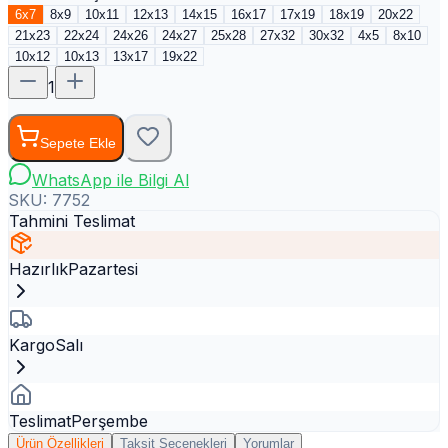
6x7
8x9
10x11
12x13
14x15
16x17
17x19
18x19
20x22
21x23
22x24
24x26
24x27
25x28
27x32
30x32
4x5
8x10
10x12
10x13
13x17
19x22
1
Sepete Ekle
WhatsApp ile Bilgi Al
SKU:
7752
Tahmini Teslimat
Hazırlık
Pazartesi
Kargo
Salı
Teslimat
Perşembe
Ürün Özellikleri
Taksit Seçenekleri
Yorumlar