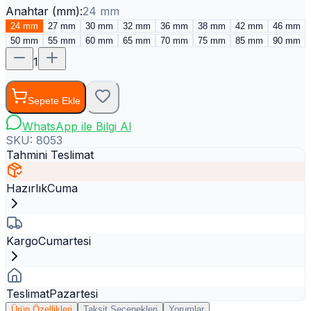
Anahtar (mm)
:
24 mm
24 mm
27 mm
30 mm
32 mm
36 mm
38 mm
42 mm
46 mm
50 mm
55 mm
60 mm
65 mm
70 mm
75 mm
85 mm
90 mm
1
Sepete Ekle
WhatsApp ile Bilgi Al
SKU:
8053
Tahmini Teslimat
Hazırlık
Cuma
Kargo
Cumartesi
Teslimat
Pazartesi
Ürün Özellikleri
Taksit Seçenekleri
Yorumlar