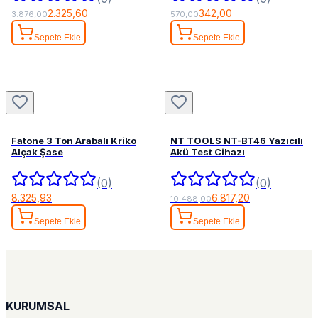
2.325,60
342,00
3.876,00
570,00
Sepete Ekle
Sepete Ekle
Fatone 3 Ton Arabalı Kriko
NT TOOLS NT-BT46 Yazıcılı
Alçak Şase
Akü Test Cihazı
(0)
(0)
8.325,93
6.817,20
10.488,00
Sepete Ekle
Sepete Ekle
KURUMSAL