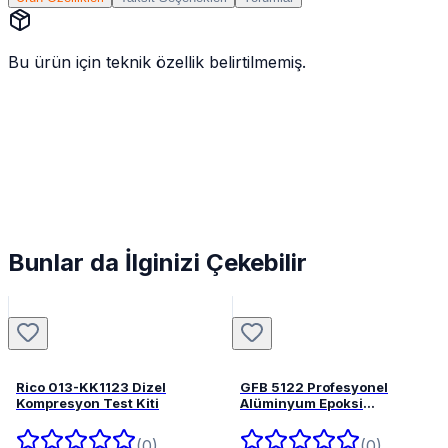
Bu ürün için teknik özellik belirtilmemiş.
Bunlar da İlginizi Çekebilir
Rico 013-KK1123 Dizel
GFB 5122 Profesyonel
Kompresyon Test Kiti
Alüminyum Epoksi
Tabancası 345 mL
(0)
(0)