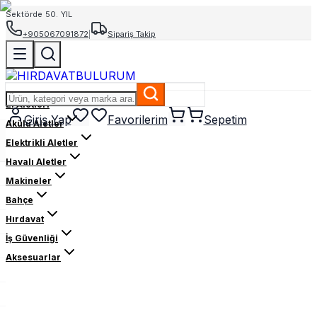
Sektörde 50. YIL
+905067091872
|
Sipariş Takip
El Aletleri
Giriş Yap
Favorilerim
Sepetim
Akülü Aletler
Elektrikli Aletler
Havalı Aletler
Makineler
Bahçe
Hırdavat
İş Güvenliği
Aksesuarlar