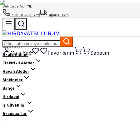
Sektörde 50. YIL
+905067091872
|
Sipariş Takip
El Aletleri
Giriş Yap
Favorilerim
Sepetim
Akülü Aletler
Elektrikli Aletler
Havalı Aletler
Makineler
Bahçe
Hırdavat
İş Güvenliği
Aksesuarlar