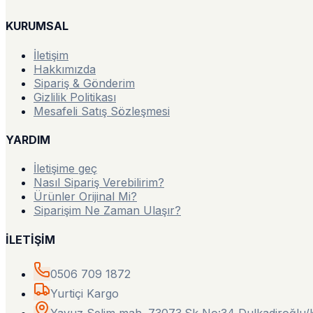
KURUMSAL
İletişim
Hakkımızda
Sipariş & Gönderim
Gizlilik Politikası
Mesafeli Satış Sözleşmesi
YARDIM
İletişime geç
Nasıl Sipariş Verebilirim?
Ürünler Orijinal Mi?
Siparişim Ne Zaman Ulaşır?
İLETİŞİM
0506 709 1872
Yurtiçi Kargo
Yavuz Selim mah. 73073.Sk No:34 Dulkadiroğl