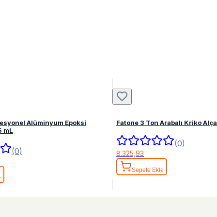
fesyonel Alüminyum Epoksi
Fatone 3 Ton Arabalı Kriko Alç
5 mL
(0)
(0)
8.325,93
Sepete Ekle
e