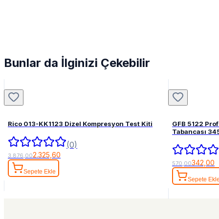
Bunlar da İlginizi Çekebilir
Rico 013-KK1123 Dizel Kompresyon Test Kiti
GFB 5122 Pro
Tabancası 34
(0)
2.325,60
3.876,00
342,00
570,00
Sepete Ekle
Sepete Ekl