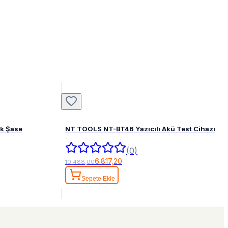
ak Şase
NT TOOLS NT-BT46 Yazıcılı Akü Test Cihazı
(0)
6.817,20
10.488,00
Sepete Ekle