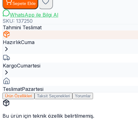
Sepete Ekle
WhatsApp ile Bilgi Al
SKU:
137250
Tahmini Teslimat
Hazırlık
Cuma
Kargo
Cumartesi
Teslimat
Pazartesi
Ürün Özellikleri
Taksit Seçenekleri
Yorumlar
Bu ürün için teknik özellik belirtilmemiş.