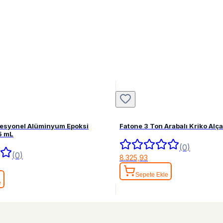
fesyonel Alüminyum Epoksi
Fatone 3 Ton Arabalı Kriko Alç
5 mL
(0)
(0)
8.325,93
Sepete Ekle
e