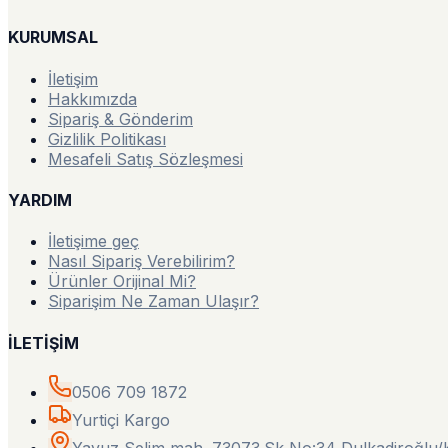
KURUMSAL
İletişim
Hakkımızda
Sipariş & Gönderim
Gizlilik Politikası
Mesafeli Satış Sözleşmesi
YARDIM
İletişime geç
Nasıl Sipariş Verebilirim?
Ürünler Orijinal Mi?
Siparişim Ne Zaman Ulaşır?
İLETİŞİM
0506 709 1872
Yurtiçi Kargo
Yavuz Selim mah. 73073.Sk No:34 Dulkadiroğl