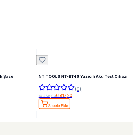
ak Şase
NT TOOLS NT-BT46 Yazıcılı Akü Test Cihazı
(0)
6.817,20
10.488,00
Sepete Ekle