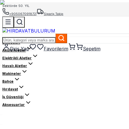
Sektörde 50. YIL
+905067091872
|
Sipariş Takip
El Aletleri
Giriş Yap
Favorilerim
Sepetim
Akülü Aletler
Elektrikli Aletler
Havalı Aletler
Makineler
Bahçe
Hırdavat
İş Güvenliği
Aksesuarlar