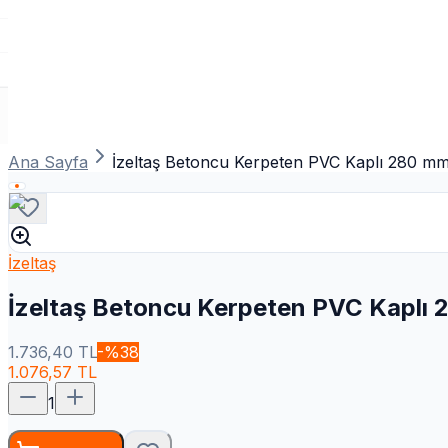
Ana Sayfa
İzeltaş Betoncu Kerpeten PVC Kaplı 280 m
İzeltaş
İzeltaş Betoncu Kerpeten PVC Kaplı
1.736,40
TL
-%
38
1.076,57
TL
1