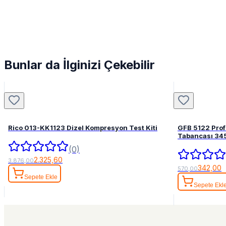
Bunlar da İlginizi Çekebilir
Rico 013-KK1123 Dizel Kompresyon Test Kiti
GFB 5122 Pro
Tabancası 34
(0)
2.325,60
3.876,00
342,00
570,00
Sepete Ekle
Sepete Ekl