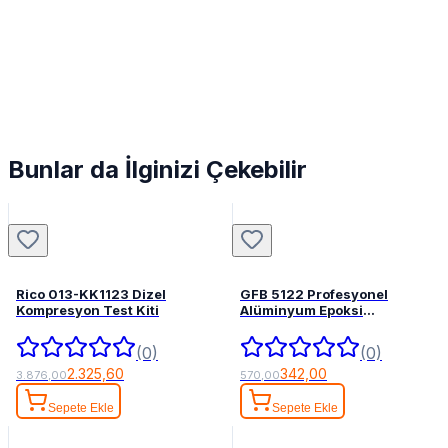
Bunlar da İlginizi Çekebilir
Rico 013-KK1123 Dizel
GFB 5122 Profesyonel
Kompresyon Test Kiti
Alüminyum Epoksi
Tabancası 345 mL
(0)
(0)
2.325,60
342,00
3.876,00
570,00
Sepete Ekle
Sepete Ekle