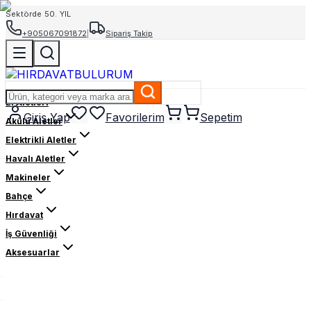
Sektörde 50. YIL
+905067091872
|
Sipariş Takip
El Aletleri
Giriş Yap
Favorilerim
Sepetim
Akülü Aletler
Elektrikli Aletler
Havalı Aletler
Makineler
Bahçe
Hırdavat
İş Güvenliği
Aksesuarlar