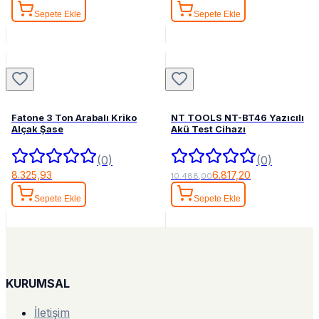
Sepete Ekle
Sepete Ekle
Fatone 3 Ton Arabalı Kriko
NT TOOLS NT-BT46 Yazıcılı
Alçak Şase
Akü Test Cihazı
(0)
(0)
8.325,93
6.817,20
10.488,00
Sepete Ekle
Sepete Ekle
KURUMSAL
İletişim