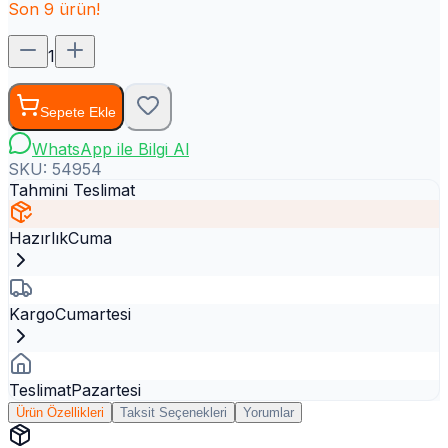
Son
9
ürün!
1
Sepete Ekle
WhatsApp ile Bilgi Al
SKU:
54954
Tahmini Teslimat
Hazırlık
Cuma
Kargo
Cumartesi
Teslimat
Pazartesi
Ürün Özellikleri
Taksit Seçenekleri
Yorumlar