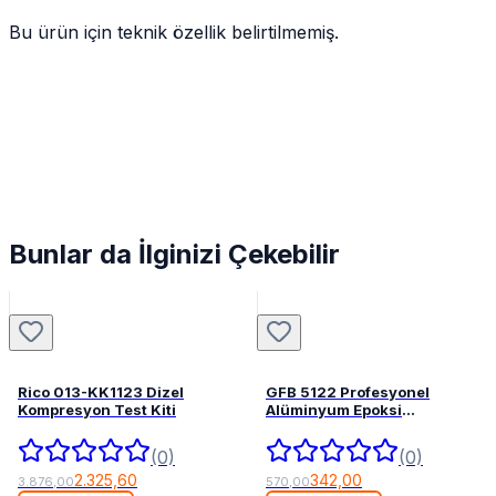
Bu ürün için teknik özellik belirtilmemiş.
Bunlar da İlginizi Çekebilir
Rico 013-KK1123 Dizel
GFB 5122 Profesyonel
Kompresyon Test Kiti
Alüminyum Epoksi
Tabancası 345 mL
(0)
(0)
2.325,60
342,00
3.876,00
570,00