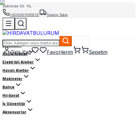
Sektörde 50. YIL
+905067091872
|
Sipariş Takip
El Aletleri
Giriş Yap
Favorilerim
Sepetim
Akülü Aletler
Elektrikli Aletler
Havalı Aletler
Makineler
Bahçe
Hırdavat
İş Güvenliği
Aksesuarlar