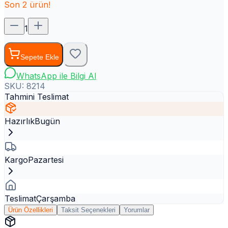
Son
2
ürün!
1
Sepete Ekle
WhatsApp ile Bilgi Al
SKU:
8214
Tahmini Teslimat
Hazırlık
Bugün
Kargo
Pazartesi
Teslimat
Çarşamba
Ürün Özellikleri
Taksit Seçenekleri
Yorumlar