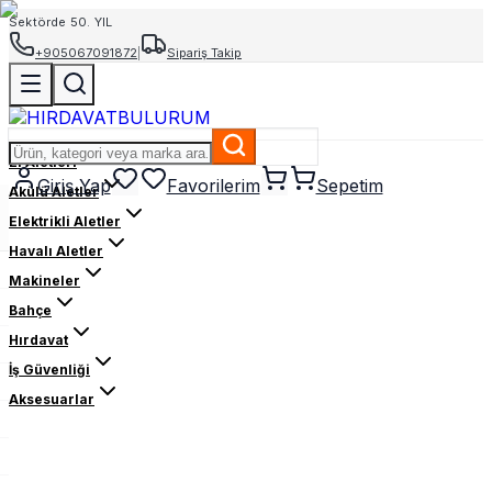
Sektörde 50. YIL
+905067091872
|
Sipariş Takip
El Aletleri
Giriş Yap
Favorilerim
Sepetim
Akülü Aletler
Elektrikli Aletler
Havalı Aletler
Makineler
Bahçe
Hırdavat
İş Güvenliği
Aksesuarlar