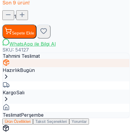
Son
9
ürün!
1
Sepete Ekle
WhatsApp ile Bilgi Al
SKU:
54127
Tahmini Teslimat
Hazırlık
Bugün
Kargo
Salı
Teslimat
Perşembe
Ürün Özellikleri
Taksit Seçenekleri
Yorumlar