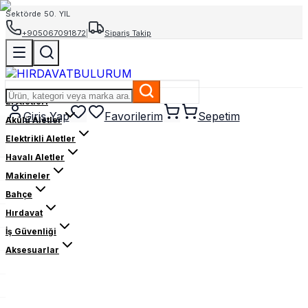
Sektörde 50. YIL
+905067091872
|
Sipariş Takip
El Aletleri
Giriş Yap
Favorilerim
Sepetim
Akülü Aletler
Elektrikli Aletler
Havalı Aletler
Makineler
Bahçe
Hırdavat
İş Güvenliği
Aksesuarlar