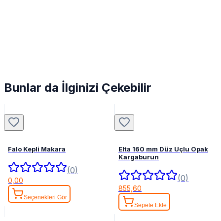
Bunlar da İlginizi Çekebilir
Falo Kepli Makara
Elta 160 mm Düz Uçlu Opak
Kargaburun
(0)
(0)
0,00
855,60
Seçenekleri Gör
Sepete Ekle