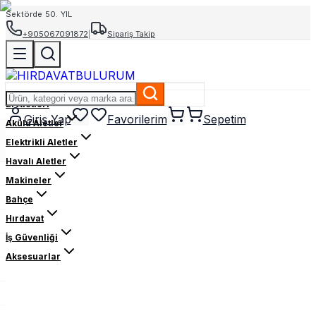
Sektörde 50. YIL
+905067091872
|
Sipariş Takip
El Aletleri
Giriş Yap
Favorilerim
Sepetim
Akülü Aletler
Elektrikli Aletler
Havalı Aletler
Makineler
Bahçe
Hırdavat
İş Güvenliği
Aksesuarlar