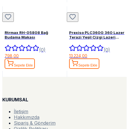
Rtrmax RH-05808 Bağ
Prexiso PLC360G 360 Lazer
Budama Makası
Terazi Yeşil Çizgi Lazeri
Hizalama
(0)
(0)
798,00
13.224,00
Sepete Ekle
Sepete Ekle
KURUMSAL
İletişim
Hakkımızda
Sipariş & Gönderim
Gizlilik Politikası