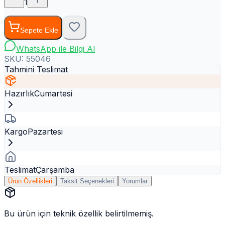
1
Sepete Ekle
WhatsApp ile Bilgi Al
SKU:
55046
Tahmini Teslimat
Hazırlık
Cumartesi
Kargo
Pazartesi
Teslimat
Çarşamba
Ürün Özellikleri
Taksit Seçenekleri
Yorumlar
Bu ürün için teknik özellik belirtilmemiş.