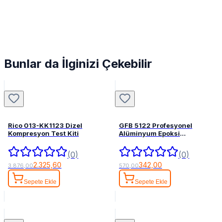
Bunlar da İlginizi Çekebilir
Rico 013-KK1123 Dizel
GFB 5122 Profesyonel
Kompresyon Test Kiti
Alüminyum Epoksi
Tabancası 345 mL
(0)
(0)
2.325,60
342,00
3.876,00
570,00
Sepete Ekle
Sepete Ekle