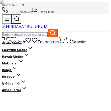
Sektörde 50. YIL
+905067091872
|
Sipariş Takip
El Aletleri
Giriş Yap
Favorilerim
Sepetim
Akülü Aletler
Elektrikli Aletler
Havalı Aletler
Makineler
Bahçe
Hırdavat
İş Güvenliği
Aksesuarlar