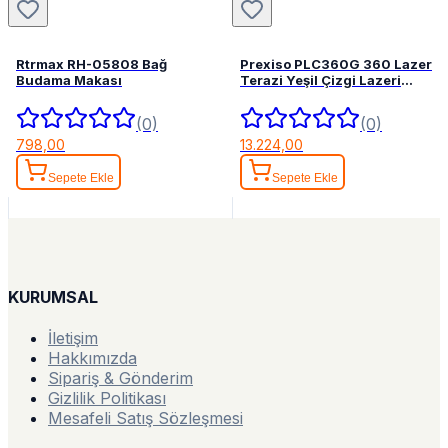
Rtrmax RH-05808 Bağ
Prexiso PLC360G 360 Lazer
Budama Makası
Terazi Yeşil Çizgi Lazeri
Hizalama
(0)
(0)
798,00
13.224,00
Sepete Ekle
Sepete Ekle
KURUMSAL
İletişim
Hakkımızda
Sipariş & Gönderim
Gizlilik Politikası
Mesafeli Satış Sözleşmesi