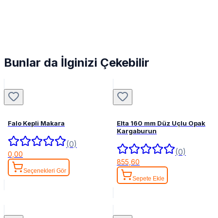
Bunlar da İlginizi Çekebilir
Falo Kepli Makara
Elta 160 mm Düz Uçlu Opak
Kargaburun
(0)
(0)
0,00
855,60
Seçenekleri Gör
Sepete Ekle