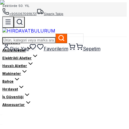
Sektörde 50. YIL
+905067091872
|
Sipariş Takip
El Aletleri
Giriş Yap
Favorilerim
Sepetim
Akülü Aletler
Elektrikli Aletler
Havalı Aletler
Makineler
Bahçe
Hırdavat
İş Güvenliği
Aksesuarlar