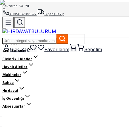
Sektörde 50. YIL
+905067091872
|
Sipariş Takip
El Aletleri
Giriş Yap
Favorilerim
Sepetim
Akülü Aletler
Elektrikli Aletler
Havalı Aletler
Makineler
Bahçe
Hırdavat
İş Güvenliği
Aksesuarlar