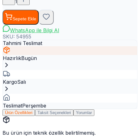
1
Sepete Ekle
WhatsApp ile Bilgi Al
SKU:
54955
Tahmini Teslimat
Hazırlık
Bugün
Kargo
Salı
Teslimat
Perşembe
Ürün Özellikleri
Taksit Seçenekleri
Yorumlar
Bu ürün için teknik özellik belirtilmemiş.