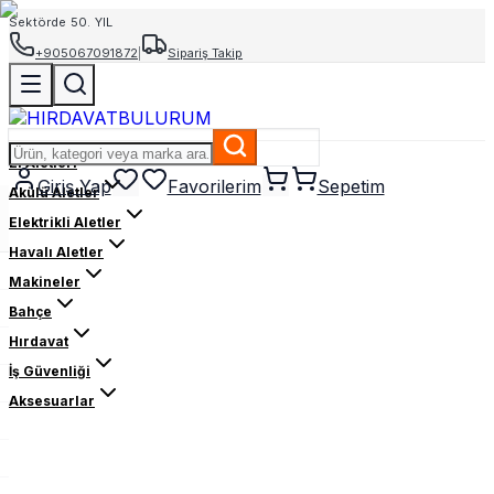
Sektörde 50. YIL
+905067091872
|
Sipariş Takip
El Aletleri
Giriş Yap
Favorilerim
Sepetim
Akülü Aletler
Elektrikli Aletler
Havalı Aletler
Makineler
Bahçe
Hırdavat
İş Güvenliği
Aksesuarlar