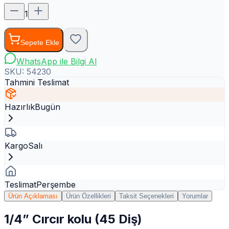
1
Sepete Ekle
WhatsApp ile Bilgi Al
SKU:
54230
Tahmini Teslimat
Hazırlık
Bugün
Kargo
Salı
Teslimat
Perşembe
Ürün Açıklaması
Ürün Özellikleri
Taksit Seçenekleri
Yorumlar
1/4” Cırcır kolu (45 Diş)