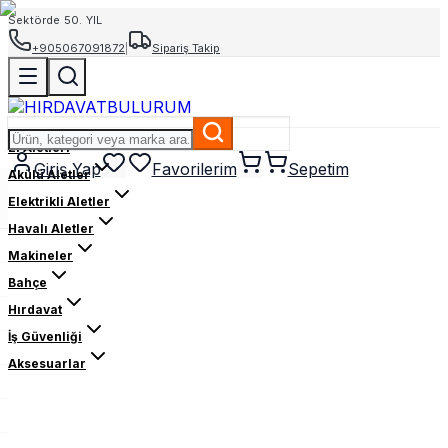
Sektörde 50. YIL
+905067091872
|
Sipariş Takip
El Aletleri
Giriş Yap
Favorilerim
Sepetim
Akülü Aletler
Elektrikli Aletler
Havalı Aletler
Makineler
Bahçe
Hırdavat
İş Güvenliği
Aksesuarlar