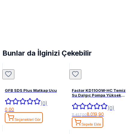
Bunlar da İlginizi Çekebilir
GFB SDS Plus Matkap Ucu
Factor KD1100W-HC Temiz
Su Dalgıç Pompa Yüksek
Basınçlı
(0)
(0)
0,00
8.019,90
11.457,00
Seçenekleri Gör
Sepete Ekle