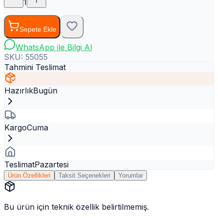
1
Sepete Ekle
WhatsApp ile Bilgi Al
SKU:
55055
Tahmini Teslimat
Hazırlık
Bugün
Kargo
Cuma
Teslimat
Pazartesi
Ürün Özellikleri
Taksit Seçenekleri
Yorumlar
Bu ürün için teknik özellik belirtilmemiş.