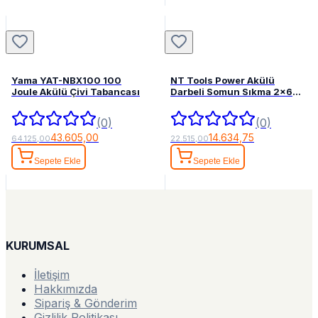
Yama YAT-NBX100 100
NT Tools Power Akülü
Joule Akülü Çivi Tabancası
Darbeli Somun Sıkma 2x6
Ah 1/2" 1300 Nm
(0)
(0)
43.605,00
14.634,75
64.125,00
22.515,00
Sepete Ekle
Sepete Ekle
KURUMSAL
İletişim
Hakkımızda
Sipariş & Gönderim
Gizlilik Politikası