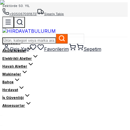
Sektörde 50. YIL
+905067091872
|
Sipariş Takip
El Aletleri
Giriş Yap
Favorilerim
Sepetim
Akülü Aletler
Elektrikli Aletler
Havalı Aletler
Makineler
Bahçe
Hırdavat
İş Güvenliği
Aksesuarlar