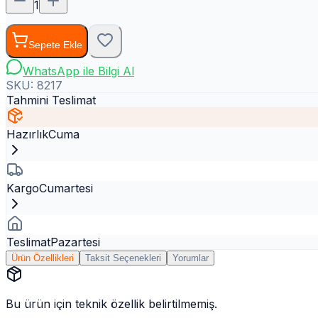
1
Sepete Ekle
WhatsApp ile Bilgi Al
SKU:
8217
Tahmini Teslimat
Hazırlık
Cuma
Kargo
Cumartesi
Teslimat
Pazartesi
Ürün Özellikleri
Taksit Seçenekleri
Yorumlar
Bu ürün için teknik özellik belirtilmemiş.