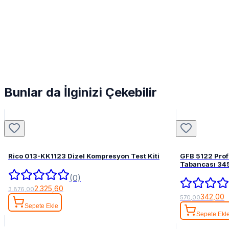
Bunlar da İlginizi Çekebilir
Rico 013-KK1123 Dizel Kompresyon Test Kiti
GFB 5122 Pro
Tabancası 34
(0)
2.325,60
3.876,00
342,00
570,00
Sepete Ekle
Sepete Ekl