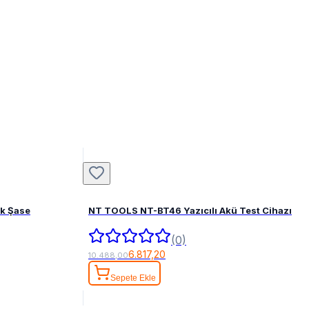
ak Şase
NT TOOLS NT-BT46 Yazıcılı Akü Test Cihazı
(0)
6.817,20
10.488,00
Sepete Ekle