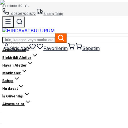
Sektörde 50. YIL
+905067091872
|
Sipariş Takip
El Aletleri
Giriş Yap
Favorilerim
Sepetim
Akülü Aletler
Elektrikli Aletler
Havalı Aletler
Makineler
Bahçe
Hırdavat
İş Güvenliği
Aksesuarlar