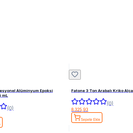
fesyonel Alüminyum Epoksi
Fatone 3 Ton Arabalı Kriko Alç
5 mL
(0)
(0)
8.325,93
Sepete Ekle
e