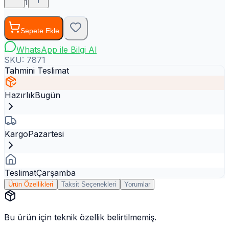
1
Sepete Ekle
WhatsApp ile Bilgi Al
SKU:
7871
Tahmini Teslimat
Hazırlık
Bugün
Kargo
Pazartesi
Teslimat
Çarşamba
Ürün Özellikleri
Taksit Seçenekleri
Yorumlar
Bu ürün için teknik özellik belirtilmemiş.