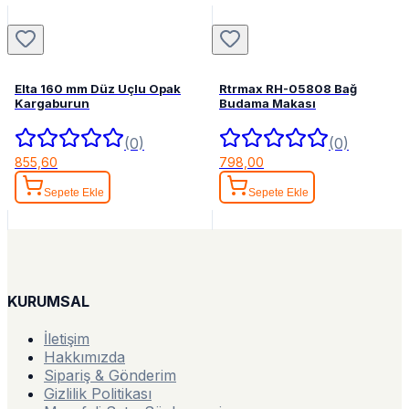
Elta 160 mm Düz Uçlu Opak
Rtrmax RH-05808 Bağ
Kargaburun
Budama Makası
(0)
(0)
855,60
798,00
Sepete Ekle
Sepete Ekle
KURUMSAL
İletişim
Hakkımızda
Sipariş & Gönderim
Gizlilik Politikası