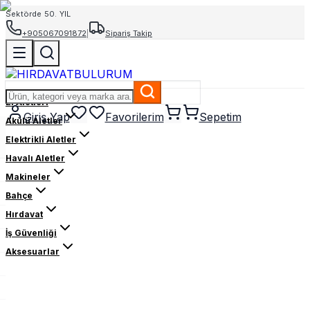
Sektörde 50. YIL
+905067091872
|
Sipariş Takip
El Aletleri
Giriş Yap
Favorilerim
Sepetim
Akülü Aletler
Elektrikli Aletler
Havalı Aletler
Makineler
Bahçe
Hırdavat
İş Güvenliği
Aksesuarlar