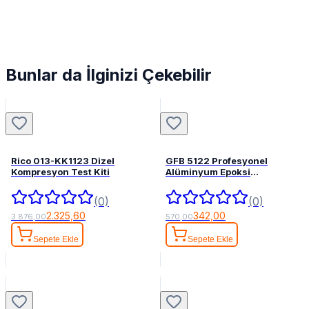
Bunlar da İlginizi Çekebilir
Rico 013-KK1123 Dizel
GFB 5122 Profesyonel
Kompresyon Test Kiti
Alüminyum Epoksi
Tabancası 345 mL
(0)
(0)
2.325,60
342,00
3.876,00
570,00
Sepete Ekle
Sepete Ekle