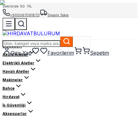
Sektörde 50. YIL
+905067091872
|
Sipariş Takip
El Aletleri
Giriş Yap
Favorilerim
Sepetim
Akülü Aletler
Elektrikli Aletler
Havalı Aletler
Makineler
Bahçe
Hırdavat
İş Güvenliği
Aksesuarlar