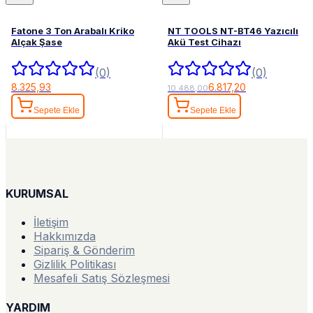
Fatone 3 Ton Arabalı Kriko
NT TOOLS NT-BT46 Yazıcılı
Alçak Şase
Akü Test Cihazı
(0)
(0)
8.325,93
6.817,20
10.488,00
Sepete Ekle
Sepete Ekle
KURUMSAL
İletişim
Hakkımızda
Sipariş & Gönderim
Gizlilik Politikası
Mesafeli Satış Sözleşmesi
YARDIM