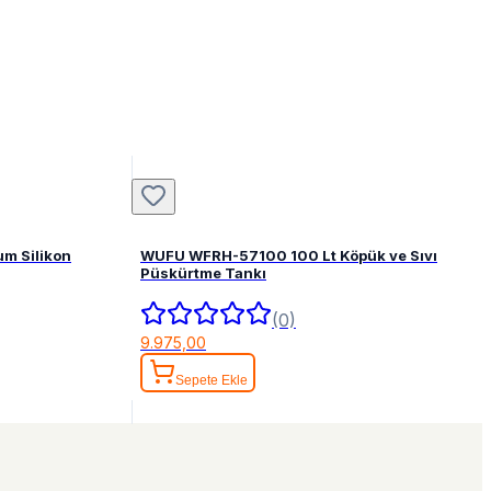
um Silikon
WUFU WFRH-57100 100 Lt Köpük ve Sıvı
Püskürtme Tankı
(0)
9.975,00
Sepete Ekle