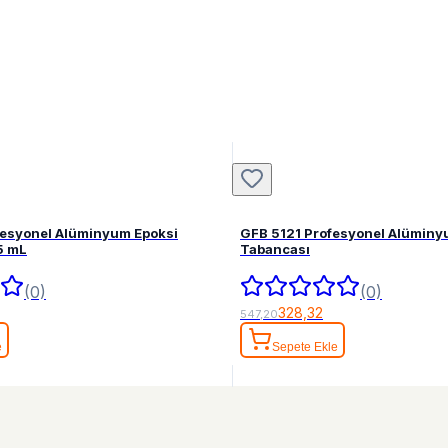
fesyonel Alüminyum Epoksi
GFB 5121 Profesyonel Alüminy
5 mL
Tabancası
(0)
(0)
328,32
547,20
e
Sepete Ekle