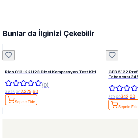
Bunlar da İlginizi Çekebilir
Rico 013-KK1123 Dizel Kompresyon Test Kiti
GFB 5122 Pro
Tabancası 34
(0)
2.325,60
3.876,00
342,00
570,00
Sepete Ekle
Sepete Ekl