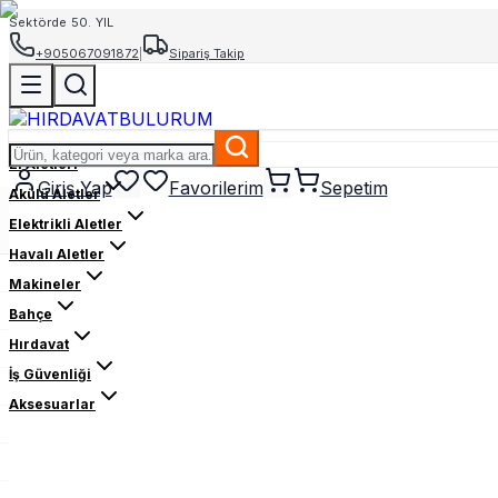
Sektörde 50. YIL
+905067091872
|
Sipariş Takip
El Aletleri
Giriş Yap
Favorilerim
Sepetim
Akülü Aletler
Elektrikli Aletler
Havalı Aletler
Makineler
Bahçe
Hırdavat
İş Güvenliği
Aksesuarlar