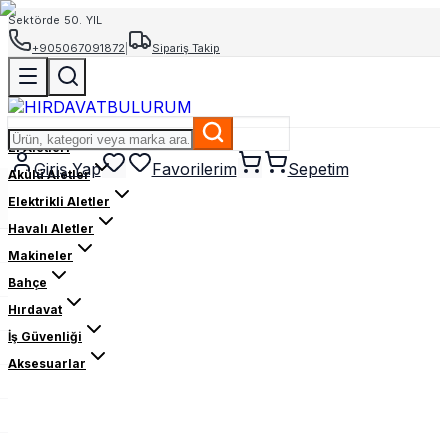
Sektörde 50. YIL
+905067091872
|
Sipariş Takip
El Aletleri
Giriş Yap
Favorilerim
Sepetim
Akülü Aletler
Elektrikli Aletler
Havalı Aletler
Makineler
Bahçe
Hırdavat
İş Güvenliği
Aksesuarlar