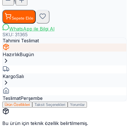
1
Sepete Ekle
WhatsApp ile Bilgi Al
SKU:
31365
Tahmini Teslimat
Hazırlık
Bugün
Kargo
Salı
Teslimat
Perşembe
Ürün Özellikleri
Taksit Seçenekleri
Yorumlar
Bu ürün için teknik özellik belirtilmemiş.