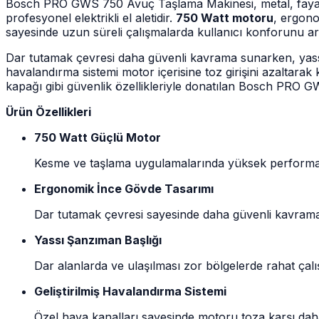
Bosch PRO GWS 750 Avuç Taşlama Makinesi, metal, fayans ve
profesyonel elektrikli el aletidir.
750 Watt motoru
, ergono
sayesinde uzun süreli çalışmalarda kullanıcı konforunu art
Dar tutamak çevresi daha güvenli kavrama sunarken, yassı ş
havalandırma sistemi motor içerisine toz girişini azalta
kapağı gibi güvenlik özellikleriyle donatılan Bosch PRO G
Ürün Özellikleri
750 Watt Güçlü Motor
Kesme ve taşlama uygulamalarında yüksek performans 
Ergonomik İnce Gövde Tasarımı
Dar tutamak çevresi sayesinde daha güvenli kavrama 
Yassı Şanzıman Başlığı
Dar alanlarda ve ulaşılması zor bölgelerde rahat çal
Geliştirilmiş Havalandırma Sistemi
Özel hava kanalları sayesinde motoru toza karşı dah