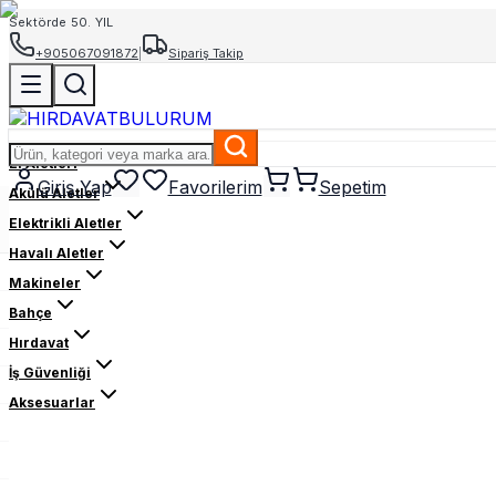
Sektörde 50. YIL
+905067091872
|
Sipariş Takip
El Aletleri
Giriş Yap
Favorilerim
Sepetim
Akülü Aletler
Elektrikli Aletler
Havalı Aletler
Makineler
Bahçe
Hırdavat
İş Güvenliği
Aksesuarlar