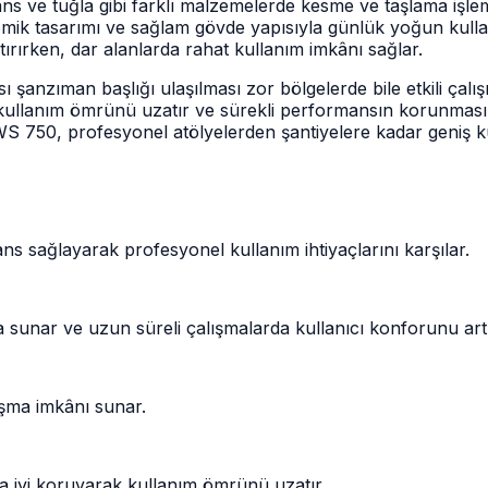
 tuğla gibi farklı malzemelerde kesme ve taşlama işlemleri
mik tasarımı ve sağlam gövde yapısıyla günlük yoğun kull
ırırken, dar alanlarda rahat kullanım imkânı sağlar.
anzıman başlığı ulaşılması zor bölgelerde bile etkili çalışm
rak kullanım ömrünü uzatır ve sürekli performansın korunma
WS 750, profesyonel atölyelerden şantiyelere kadar geniş k
sağlayarak profesyonel kullanım ihtiyaçlarını karşılar.
sunar ve uzun süreli çalışmalarda kullanıcı konforunu artı
ışma imkânı sunar.
a iyi koruyarak kullanım ömrünü uzatır.