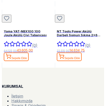
Yama YAT-NBX100 100
NT Tools Power Akülü
Joule Akülü Çivi Tabancası
Darbeli Somun Sıkma 2x6
Ah 1/2" 1300 Nm
(0)
(0)
43.605,00
14.634,75
64.125,00
22.515,00
Sepete Ekle
Sepete Ekle
KURUMSAL
İletişim
Hakkımızda
Sipariş & Gönderim