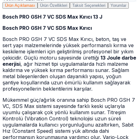
Ürün Açıklaması
Ürün Özellikleri
Taksit Seçenekleri
Yorumlar
Bosch PRO GSH 7 VC SDS Max Kırıcı 13 J
Bosch PRO GSH 7 VC SDS Max Kırıcı
Bosch PRO GSH 7 VC SDS Max Kırıcı, beton, taş ve
sert yapı malzemelerinde yüksek performanslı kırma ve
keskileme işlemleri için geliştirilmiş profesyonel bir yıkım
çekicidir. Güçlü motoru sayesinde ürettiği
13 Joule darbe
enerjisi
, ağır hizmet tipi uygulamalarda hızlı malzeme
kaldırma ve yüksek kırma performansı sunar. Sağlam
metal bileşenlerden oluşan dayanıklı yapısı, yoğun
şantiye koşullarında uzun ömürlü kullanım sağlayarak
profesyonellerin beklentilerini karşılar.
Mükemmel güç/ağırlık oranına sahip Bosch PRO GSH 7
VC, SDS Max sistemi sayesinde farklı keski uçlarıyla
uyumlu çalışarak çok yönlü kullanım sunar. Titreşim
Kontrolü (Vibration Control) teknolojisi uzun süreli
uygulamalarda kullanıcı yorgunluğunu azaltırken, Sabit
Hız (Constant Speed) sistemi yük altında dahi
performansın korunmasına yardımcı olur. Vario-Lock