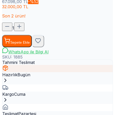
67.098,00
TL
-%
52
32.000,00
TL
Son
2
ürün!
1
Sepete Ekle
WhatsApp ile Bilgi Al
SKU:
1885
Tahmini Teslimat
Hazırlık
Bugün
Kargo
Cuma
Teslimat
Pazartesi