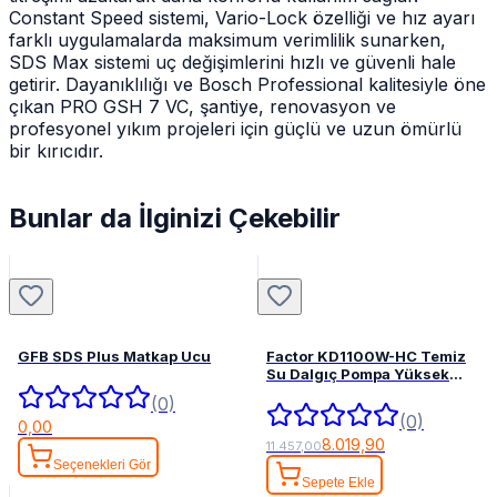
Constant Speed sistemi, Vario-Lock özelliği ve hız ayarı
farklı uygulamalarda maksimum verimlilik sunarken,
SDS Max sistemi uç değişimlerini hızlı ve güvenli hale
getirir. Dayanıklılığı ve Bosch Professional kalitesiyle öne
çıkan PRO GSH 7 VC, şantiye, renovasyon ve
profesyonel yıkım projeleri için güçlü ve uzun ömürlü
bir kırıcıdır.
Bunlar da İlginizi Çekebilir
GFB SDS Plus Matkap Ucu
Factor KD1100W-HC Temiz
Su Dalgıç Pompa Yüksek
Basınçlı
(0)
(0)
0,00
8.019,90
11.457,00
Seçenekleri Gör
Sepete Ekle