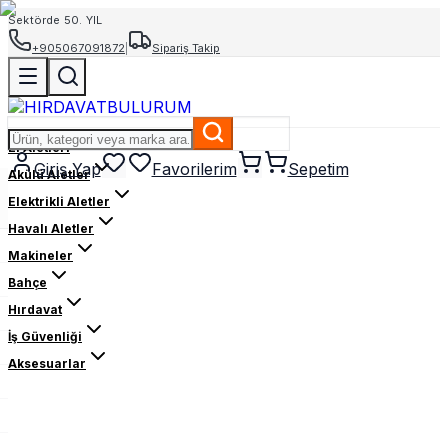
Sektörde 50. YIL
+905067091872
|
Sipariş Takip
El Aletleri
Giriş Yap
Favorilerim
Sepetim
Akülü Aletler
Elektrikli Aletler
Havalı Aletler
Makineler
Bahçe
Hırdavat
İş Güvenliği
Aksesuarlar