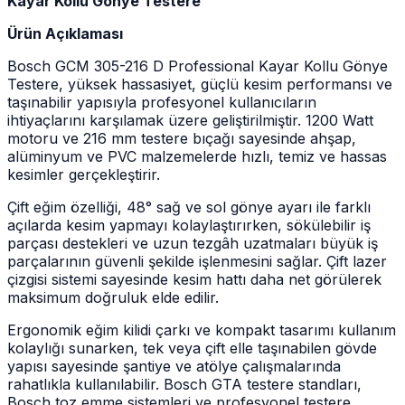
Kayar Kollu Gönye Testere
Ürün Açıklaması
Bosch GCM 305-216 D Professional Kayar Kollu Gönye
Testere, yüksek hassasiyet, güçlü kesim performansı ve
taşınabilir yapısıyla profesyonel kullanıcıların
ihtiyaçlarını karşılamak üzere geliştirilmiştir. 1200 Watt
motoru ve 216 mm testere bıçağı sayesinde ahşap,
alüminyum ve PVC malzemelerde hızlı, temiz ve hassas
kesimler gerçekleştirir.
Çift eğim özelliği, 48° sağ ve sol gönye ayarı ile farklı
açılarda kesim yapmayı kolaylaştırırken, sökülebilir iş
parçası destekleri ve uzun tezgâh uzatmaları büyük iş
parçalarının güvenli şekilde işlenmesini sağlar. Çift lazer
çizgisi sistemi sayesinde kesim hattı daha net görülerek
maksimum doğruluk elde edilir.
Ergonomik eğim kilidi çarkı ve kompakt tasarımı kullanım
kolaylığı sunarken, tek veya çift elle taşınabilen gövde
yapısı sayesinde şantiye ve atölye çalışmalarında
rahatlıkla kullanılabilir. Bosch GTA testere standları,
Bosch toz emme sistemleri ve profesyonel testere