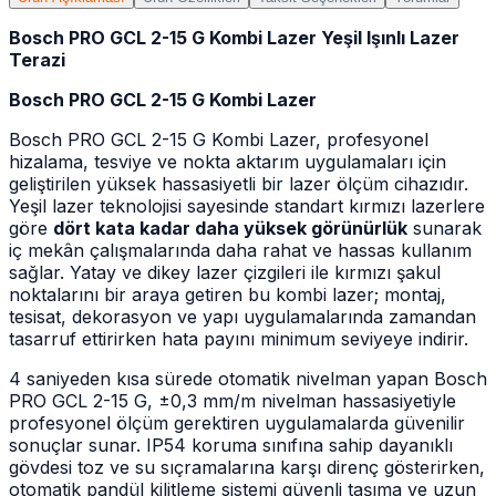
Bosch PRO GCL 2-15 G Kombi Lazer Yeşil Işınlı Lazer
Terazi
Bosch PRO GCL 2-15 G Kombi Lazer
Bosch PRO GCL 2-15 G Kombi Lazer, profesyonel
hizalama, tesviye ve nokta aktarım uygulamaları için
geliştirilen yüksek hassasiyetli bir lazer ölçüm cihazıdır.
Yeşil lazer teknolojisi sayesinde standart kırmızı lazerlere
göre
dört kata kadar daha yüksek görünürlük
sunarak
iç mekân çalışmalarında daha rahat ve hassas kullanım
sağlar. Yatay ve dikey lazer çizgileri ile kırmızı şakul
noktalarını bir araya getiren bu kombi lazer; montaj,
tesisat, dekorasyon ve yapı uygulamalarında zamandan
tasarruf ettirirken hata payını minimum seviyeye indirir.
4 saniyeden kısa sürede otomatik nivelman yapan Bosch
PRO GCL 2-15 G, ±0,3 mm/m nivelman hassasiyetiyle
profesyonel ölçüm gerektiren uygulamalarda güvenilir
sonuçlar sunar. IP54 koruma sınıfına sahip dayanıklı
gövdesi toz ve su sıçramalarına karşı direnç gösterirken,
otomatik pandül kilitleme sistemi güvenli taşıma ve uzun