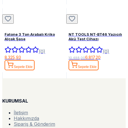
Fatone 3 Ton Arabalı Kriko
NT TOOLS NT-BT46 Yazıcılı
Alçak Şase
Akü Test Cihazı
(0)
(0)
8.325,93
6.817,20
10.488,00
Sepete Ekle
Sepete Ekle
KURUMSAL
İletişim
Hakkımızda
Sipariş & Gönderim