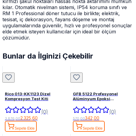
kırmızı şakul noktaları hassas nokta aktarımını mümkün
kılar. Otomatik nivelman sistemi, IP54 koruma sınıfı ve
RM 1 Professional döner tutucu ile birlikte; elektrik,
tesisat, iç dekorasyon, fayans döşeme ve montaj
uygulamalarında güvenilir, hızlı ve profesyonel sonuçlar
elde etmek isteyen kullanıcılar için ideal bir ölçüm
çözümüdür.
Bunlar da İlginizi Çekebilir
Rico 013-KK1123 Dizel
GFB 5122 Profesyonel
Kompresyon Test Kiti
Alüminyum Epoksi
Tabancası 345 mL
(0)
(0)
2.325,60
342,00
3.876,00
570,00
Sepete Ekle
Sepete Ekle