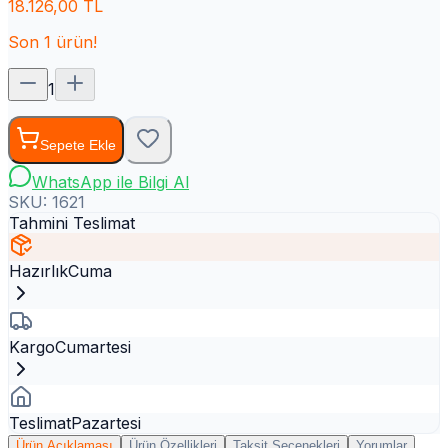
18.126,00
TL
Son
1
ürün!
1
Sepete Ekle
WhatsApp ile Bilgi Al
SKU:
1621
Tahmini Teslimat
Hazırlık
Cuma
Kargo
Cumartesi
Teslimat
Pazartesi
Ürün Açıklaması
Ürün Özellikleri
Taksit Seçenekleri
Yorumlar