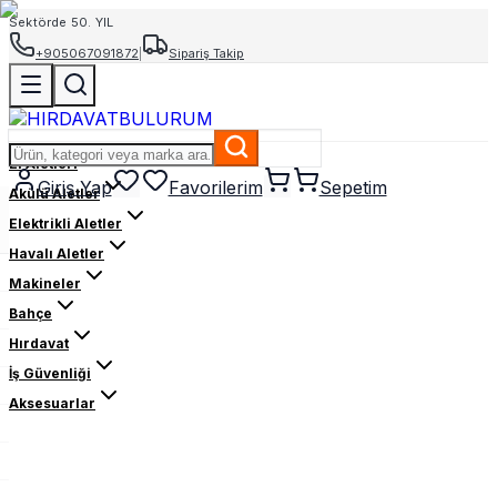
Sektörde 50. YIL
+905067091872
|
Sipariş Takip
El Aletleri
Giriş Yap
Favorilerim
Sepetim
Akülü Aletler
Elektrikli Aletler
Havalı Aletler
Makineler
Bahçe
Hırdavat
İş Güvenliği
Aksesuarlar