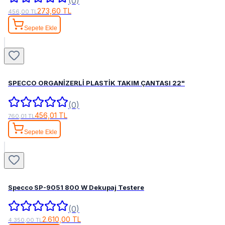
(0)
273,60 TL
456,00 TL
Sepete Ekle
SPECCO ORGANİZERLİ PLASTİK TAKIM ÇANTASI 22"
(0)
456,01 TL
760,01 TL
Sepete Ekle
Specco SP-9051 800 W Dekupaj Testere
(0)
2.610,00 TL
4.350,00 TL