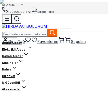
Sektörde 50. YIL
+905067091872
|
Sipariş Takip
El Aletleri
Giriş Yap
Favorilerim
Sepetim
Akülü Aletler
Elektrikli Aletler
Havalı Aletler
Makineler
Bahçe
Hırdavat
İş Güvenliği
Aksesuarlar