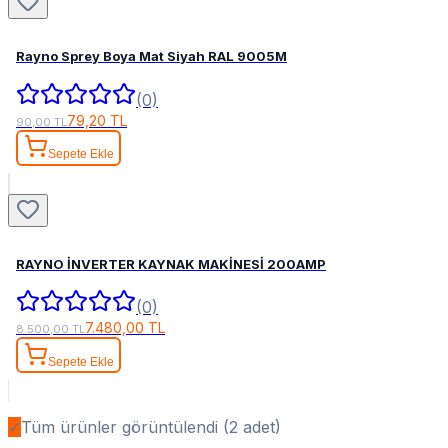
Rayno Sprey Boya Mat Siyah RAL 9005M
(0)
79,20 TL
90,00 TL
Sepete Ekle
RAYNO İNVERTER KAYNAK MAKİNESİ 200AMP
(0)
7.480,00 TL
8.500,00 TL
Sepete Ekle
✓
Tüm ürünler görüntülendi (
2
adet)