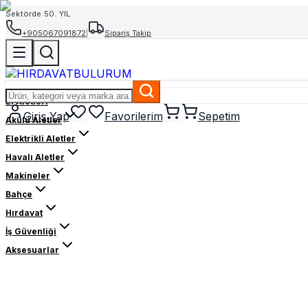
Sektörde 50. YIL
+905067091872
|
Sipariş Takip
El Aletleri
Giriş Yap
Favorilerim
Sepetim
Akülü Aletler
Elektrikli Aletler
Havalı Aletler
Makineler
Bahçe
Hırdavat
İş Güvenliği
Aksesuarlar