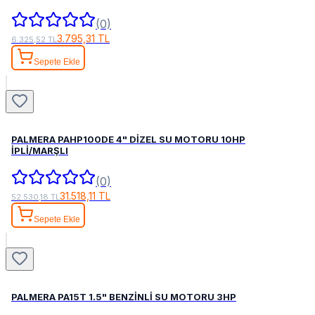
(0)
3.795,31 TL
6.325,52 TL
Sepete Ekle
PALMERA PAHP100DE 4" DİZEL SU MOTORU 10HP
İPLİ/MARŞLI
(0)
31.518,11 TL
52.530,18 TL
Sepete Ekle
PALMERA PA15T 1.5" BENZİNLİ SU MOTORU 3HP