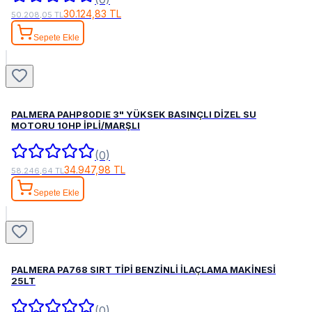
30.124,83 TL
50.208,05 TL
Sepete Ekle
PALMERA PAHP80DIE 3" YÜKSEK BASINÇLI DİZEL SU
MOTORU 10HP İPLİ/MARŞLI
(0)
34.947,98 TL
58.246,64 TL
Sepete Ekle
PALMERA PA768 SIRT TİPİ BENZİNLİ İLAÇLAMA MAKİNESİ
25LT
(0)