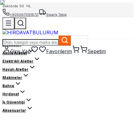
Sektörde 50. YIL
+905067091872
|
Sipariş Takip
El Aletleri
Giriş Yap
Favorilerim
Sepetim
Akülü Aletler
Elektrikli Aletler
Havalı Aletler
Makineler
Bahçe
Hırdavat
İş Güvenliği
Aksesuarlar