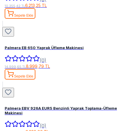
6.213,25 TL
10.355,42 TL
Sepete Ekle
Palmera EB 650 Yaprak Üfleme Makinesi
(0)
8.999,79 TL
14.999,65 TL
Sepete Ekle
Palmera EBV 926A EUR5 Benzinli Yaprak Toplama-Üfleme
Makinesi
(0)