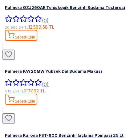
Palmera GZJ260AE Teleskopik Benzinli Budama Testeresi
(0)
12.589,58 TL
20.982,64 TL
Sepete Ekle
Palmera PAY20MW Yüksek Dal Budama Makası
(0)
3.117,92 TL
5.196,53 TL
Sepete Ekle
Palmera Karona FST-800 Benzinli İlaçlama Pompası 25 Lt