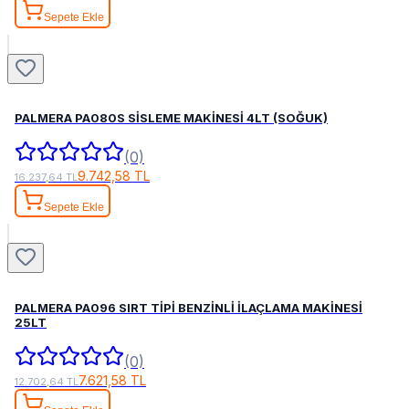
Sepete Ekle
PALMERA PA080S SİSLEME MAKİNESİ 4LT (SOĞUK)
(0)
9.742,58 TL
16.237,64 TL
Sepete Ekle
PALMERA PA096 SIRT TİPİ BENZİNLİ İLAÇLAMA MAKİNESİ
25LT
(0)
7.621,58 TL
12.702,64 TL