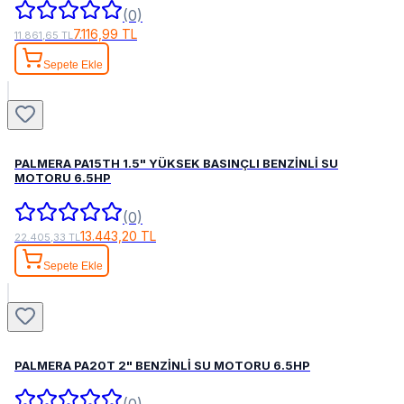
(0)
7.116,99 TL
11.861,65 TL
Sepete Ekle
PALMERA PA15TH 1.5" YÜKSEK BASINÇLI BENZİNLİ SU
MOTORU 6.5HP
(0)
13.443,20 TL
22.405,33 TL
Sepete Ekle
PALMERA PA20T 2" BENZİNLİ SU MOTORU 6.5HP