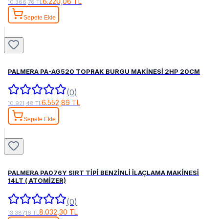
6.220,06 TL
10.366,76 TL
Sepete Ekle
PALMERA PA-AG520 TOPRAK BURGU MAKİNESİ 2HP 20CM
(0)
6.552,89 TL
10.921,48 TL
Sepete Ekle
PALMERA PA076Y SIRT TİPİ BENZİNLİ İLAÇLAMA MAKİNESİ
14LT ( ATOMİZER)
(0)
8.032,30 TL
13.387,16 TL