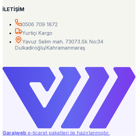
İLETİŞİM
0506 709 1872
Yurtiçi Kargo
Yavuz Selim mah. 73073.Sk No:34
Dulkadiroğlu/Kahramanmaraş
Garajweb
e-ticaret paketleri ile hazırlanmıştır.