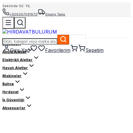
Sektörde 50. YIL
+905067091872
|
Sipariş Takip
El Aletleri
Giriş Yap
Favorilerim
Sepetim
Akülü Aletler
Elektrikli Aletler
Havalı Aletler
Makineler
Bahçe
Hırdavat
İş Güvenliği
Aksesuarlar