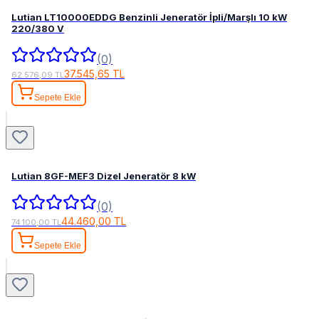
Lutian LT10000EDDG Benzinli Jeneratör İpli/Marşlı 10 kW
220/380 V
(0)
37.545,65 TL
62.576,09 TL
Sepete Ekle
Lutian 8GF-MEF3 Dizel Jeneratör 8 kW
(0)
44.460,00 TL
74.100,00 TL
Sepete Ekle