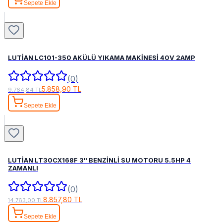
Sepete Ekle
LUTİAN LC101-350 AKÜLÜ YIKAMA MAKİNESİ 40V 2AMP
(0)
5.858,90 TL
9.764,84 TL
Sepete Ekle
LUTİAN LT30CX168F 3" BENZİNLİ SU MOTORU 5.5HP 4
ZAMANLI
(0)
8.857,80 TL
14.763,00 TL
Sepete Ekle