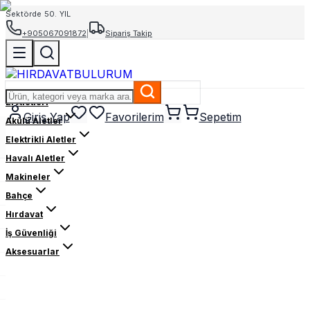
Sektörde 50. YIL
+905067091872
|
Sipariş Takip
El Aletleri
Giriş Yap
Favorilerim
Sepetim
Akülü Aletler
Elektrikli Aletler
Havalı Aletler
Makineler
Bahçe
Hırdavat
İş Güvenliği
Aksesuarlar