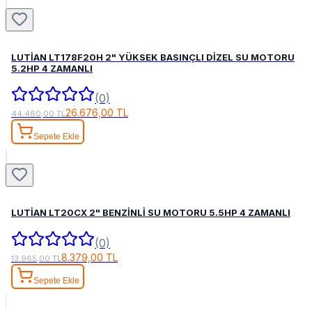
LUTİAN LT178F20H 2" YÜKSEK BASINÇLI DİZEL SU MOTORU
5.2HP 4 ZAMANLI
(0)
26.676,00 TL
44.460,00 TL
Sepete Ekle
LUTİAN LT20CX 2" BENZİNLİ SU MOTORU 5.5HP 4 ZAMANLI
(0)
8.379,00 TL
13.965,00 TL
Sepete Ekle