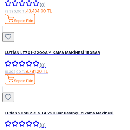
(0)
43.434,00 TL
72.390,00 TL
Sepete Ekle
LUTİAN LT701-2200A YIKAMA MAKİNESİ 150BAR
(0)
9.781,20 TL
16.302,00 TL
Sepete Ekle
Lutian 20M32-5.5 T4 220 Bar Basınçlı Yıkama Makinesi
(0)